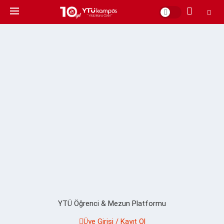
YTÜ Öğrenci & Mezun Platformu
Üye Girişi / Kayıt Ol