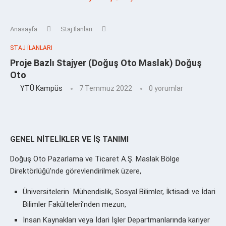
Anasayfa
Staj İlanları
STAJ İLANLARI
Proje Bazlı Stajyer (Doğuş Oto Maslak) Doğuş
Oto
YTÜ Kampüs
7 Temmuz 2022
0 yorumlar
GENEL NİTELİKLER VE İŞ TANIMI
Doğuş Oto Pazarlama ve Ticaret A.Ş.
Maslak Bölge
Direktörlüğü’nde g
örevlendirilmek üzere,
Üniversitelerin Mühendislik, Sosyal Bilimler, İktisadi ve İdari
Bilimler Fakülteleri’nden mezun,
İnsan Kaynakları veya İdari İşler Departmanlarında kariyer