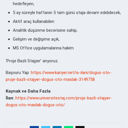
hedefleyen,
5 ay süreyle haftanın 5 tam günü staja devam edebilecek,
Aktif araç kullanabilen
Analitik düşünme becerisine sahip,
Gelişim ve değişime açık,
MS Office uygulamalarına hakim
‘Proje Bazlı Stajyer’ arıyoruz.
Başvuru Yap:
https://www.kariyer.net/is-ilani/dogus-oto-
proje-bazli-stajyer-dogus-oto-maslak-3149758
Kaynak ve Daha Fazla
İlan:
https://www.universitestaj.com/proje-bazli-stajyer-
dogus-oto-maslak-dogus-oto/