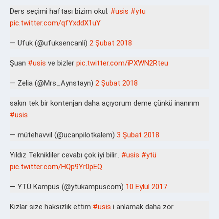
Ders seçimi haftası bizim okul.
#usis
#ytu
pic.twitter.com/qfYxddX1uY
— Ufuk (@ufuksencanli)
2 Şubat 2018
Şuan
#usis
ve bizler
pic.twitter.com/iPXWN2Rteu
— Zelia (@Mrs_Aynstayn)
2 Şubat 2018
sakın tek bir kontenjan daha açıyorum deme çünkü inanırım
#usis
— mütehavvil (@ucanpilotkalem)
3 Şubat 2018
Yıldız Teknikliler cevabı çok iyi bilir..
#usis
#ytü
pic.twitter.com/HQp9Yr0pEQ
— YTÜ Kampüs (@ytukampuscom)
10 Eylül 2017
Kızlar size haksızlık ettim
#usis
i anlamak daha zor