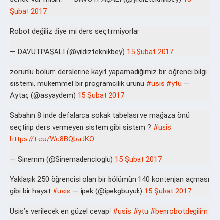
Şubat 2017
Robot değiliz diye mi ders seçtirmiyorlar
— DAVUTPAŞALI (@yildizteknikbey)
15 Şubat 2017
zorunlu bölüm derslerine kayıt yapamadığımız bir öğrenci bilgi
sistemi, mükemmel bir programcılık ürünü
#usis
#ytu
—
Aytaç (@asyaydem)
15 Şubat 2017
Sabahın 8 inde defalarca sokak tabelası ve mağaza önü
seçtirip ders vermeyen sistem gibi sistem ?
#usis
https://t.co/Wc8BQbaJKO
— Sinemm (@Sinemadencioglu)
15 Şubat 2017
Yaklaşık 250 öğrencisi olan bir bölümün 140 kontenjan açması
gibi bir hayat
#usis
— ipek (@ipekgbuyuk)
15 Şubat 2017
Usis’e verilecek en güzel cevap!
#usis
#ytu
#benrobotdegilim