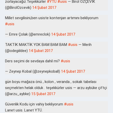
zorlayacağız.Teşekkürler
#YTÜ
#usis
— Birol ÖZÇEVİK
(@BirolOzcevik)
14 Şubat 2017
Millet sevgilisini,ben usiste kontenjan artımını bekliyorum
#usis
— Emre Çolak (@emreclok)
14 Şubat 2017
TAKTİK MAKTİK YOK BAM BAM BAM
#usis
— Merih
(@odegiildee)
14 Şubat 2017
Ders seçimi de sevdaya dahil mi?
#usis
— Zeynep Kobal (@zeynepkoball)
14 Şubat 2017
gün boyu mağaza önü , kolon , veranda , sokak tabelası
seçmekten helak olduk . teşekkürler usis — arzu aybüke çiftçi
(@arzu_aybke)
15 Şubat 2017
Güvenlik Kodu için vahiy bekliyorum
#usis
Lanet usis. Lanet YTÜ.