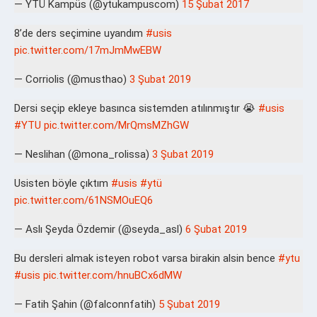
— YTÜ Kampüs (@ytukampuscom)
15 Şubat 2017
8’de ders seçimine uyandım
#usis
pic.twitter.com/17mJmMwEBW
— Corriolis (@musthao)
3 Şubat 2019
Dersi seçip ekleye basınca sistemden atılınmıştır 😭
#usis
#YTU
pic.twitter.com/MrQmsMZhGW
— Neslihan (@mona_rolissa)
3 Şubat 2019
Usisten böyle çıktım
#usis
#ytü
pic.twitter.com/61NSMOuEQ6
— Aslı Şeyda Özdemir (@seyda_asl)
6 Şubat 2019
Bu dersleri almak isteyen robot varsa birakin alsin bence
#ytu
#usis
pic.twitter.com/hnuBCx6dMW
— Fatih Şahin (@falconnfatih)
5 Şubat 2019