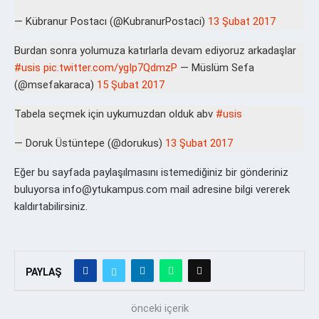
— Kübranur Postacı (@KubranurPostaci)
13 Şubat 2017
Burdan sonra yolumuza katırlarla devam ediyoruz arkadaşlar
#usis
pic.twitter.com/ygIp7QdmzP
— Müslüm Sefa
(@msefakaraca)
15 Şubat 2017
Tabela seçmek için uykumuzdan olduk abv
#usis
— Doruk Üstüntepe (@dorukus)
13 Şubat 2017
Eğer bu sayfada paylaşılmasını istemediğiniz bir gönderiniz
buluyorsa info@ytukampus.com mail adresine bilgi vererek
kaldırtabilirsiniz.
PAYLAŞ
önceki içerik