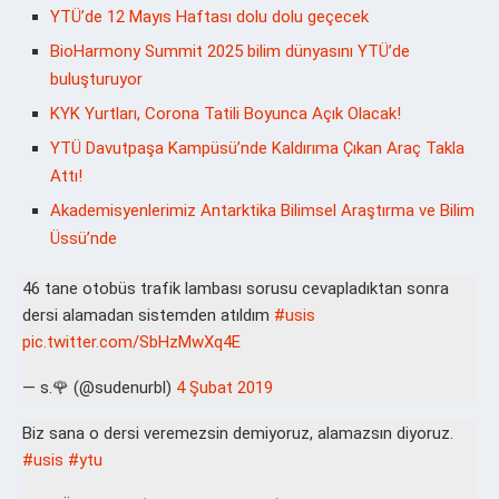
YTÜ’de 12 Mayıs Haftası dolu dolu geçecek
BioHarmony Summit 2025 bilim dünyasını YTÜ’de
buluşturuyor
KYK Yurtları, Corona Tatili Boyunca Açık Olacak!
YTÜ Davutpaşa Kampüsü’nde Kaldırıma Çıkan Araç Takla
Attı!
Akademisyenlerimiz Antarktika Bilimsel Araştırma ve Bilim
Üssü’nde
46 tane otobüs trafik lambası sorusu cevapladıktan sonra
dersi alamadan sistemden atıldım
#usis
pic.twitter.com/SbHzMwXq4E
— s.🌹 (@sudenurbl)
4 Şubat 2019
Biz sana o dersi veremezsin demiyoruz, alamazsın diyoruz.
#usis
#ytu