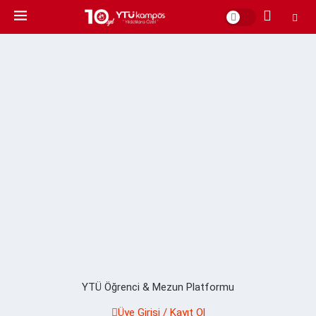
YTÜ Öğrenci & Mezun Platformu
Üye Girişi / Kayıt Ol