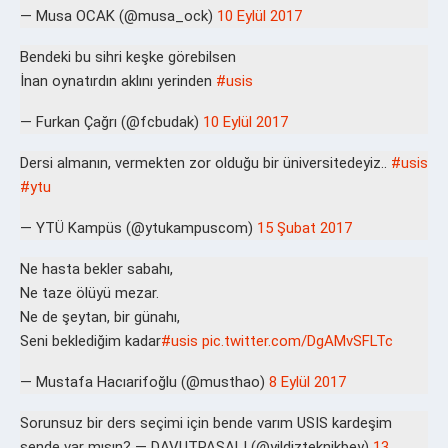
— Musa OCAK (@musa_ock)
10 Eylül 2017
Bendeki bu sihri keşke görebilsen
İnan oynatırdın aklını yerinden
#usis
— Furkan Çağrı (@fcbudak)
10 Eylül 2017
Dersi almanın, vermekten zor olduğu bir üniversitedeyiz..
#usis
#ytu
— YTÜ Kampüs (@ytukampuscom)
15 Şubat 2017
Ne hasta bekler sabahı,
Ne taze ölüyü mezar.
Ne de şeytan, bir günahı,
Seni beklediğim kadar
#usis
pic.twitter.com/DgAMvSFLTc
— Mustafa Hacıarifoğlu (@musthao)
8 Eylül 2017
Sorunsuz bir ders seçimi için bende varım USIS kardeşim
sende var mısın? — DAVUTPAŞALI (@yildizteknikbey)
13