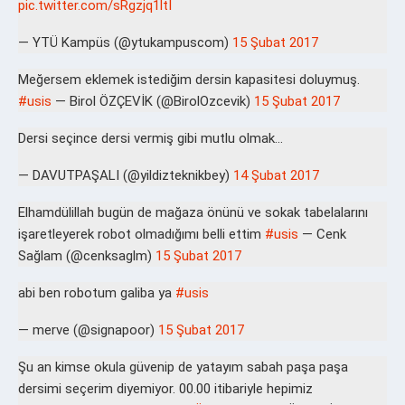
pic.twitter.com/sRgzjq1ltI
— YTÜ Kampüs (@ytukampuscom)
15 Şubat 2017
Meğersem eklemek istediğim dersin kapasitesi doluymuş.
#usis
— Birol ÖZÇEVİK (@BirolOzcevik)
15 Şubat 2017
Dersi seçince dersi vermiş gibi mutlu olmak…
— DAVUTPAŞALI (@yildizteknikbey)
14 Şubat 2017
Elhamdülillah bugün de mağaza önünü ve sokak tabelalarını
işaretleyerek robot olmadığımı belli ettim
#usis
— Cenk
Sağlam (@cenksaglm)
15 Şubat 2017
abi ben robotum galiba ya
#usis
— merve (@signapoor)
15 Şubat 2017
Şu an kimse okula güvenip de yatayım sabah paşa paşa
dersimi seçerim diyemiyor. 00.00 itibariyle hepimiz