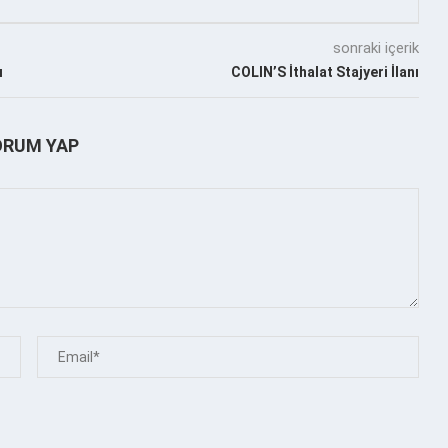
sonraki içerik
ı
COLIN’S İthalat Stajyeri İlanı
ORUM YAP