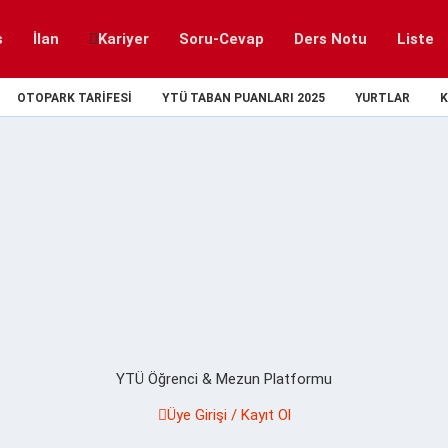
s
İlan
Kariyer
Soru-Cevap
Ders Notu
Liste
OTOPARK TARIFESI
YTÜ TABAN PUANLARI 2025
YURTLAR
K
YTÜ Öğrenci & Mezun Platformu
Üye Girişi / Kayıt Ol