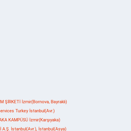
ŞİRKETİ İzmir(Bornova, Bayraklı)
vices Turkey İstanbul(Avr.)
AKA KAMPÜSÜ İzmir(Karşıyaka)
.Ş. İstanbul(Avr.), İstanbul(Asya)