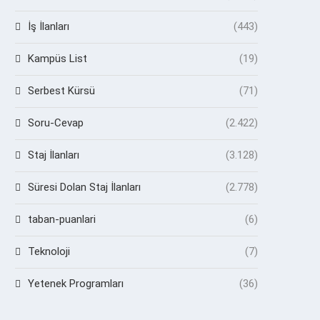
İş İlanları
(443)
Kampüs List
(19)
Serbest Kürsü
(71)
Soru-Cevap
(2.422)
Staj İlanları
(3.128)
Süresi Dolan Staj İlanları
(2.778)
taban-puanlari
(6)
Teknoloji
(7)
Yetenek Programları
(36)