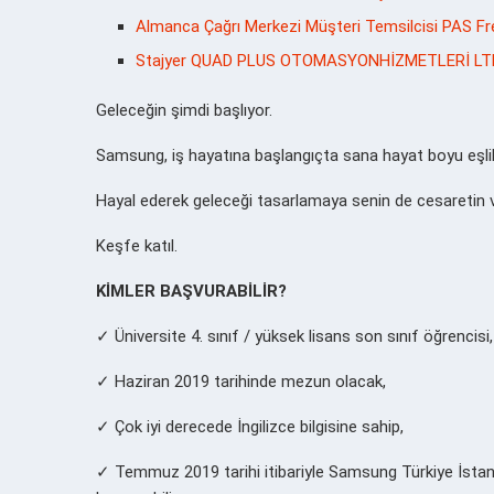
Almanca Çağrı Merkezi Müşteri Temsilcisi PAS Fre
Stajyer QUAD PLUS OTOMASYONHİZMETLERİ LTD.Ş
Geleceğin şimdi başlıyor.
Samsung, iş hayatına başlangıçta sana hayat boyu eşlik e
Hayal ederek geleceği tasarlamaya senin de cesaretin v
Keşfe katıl.
KİMLER BAŞVURABİLİR?
✓ Üniversite 4. sınıf / yüksek lisans son sınıf öğrencisi,
✓ Haziran 2019 tarihinde mezun olacak,
✓ Çok iyi derecede İngilizce bilgisine sahip,
✓ Temmuz 2019 tarihi itibariyle Samsung Türkiye İstan