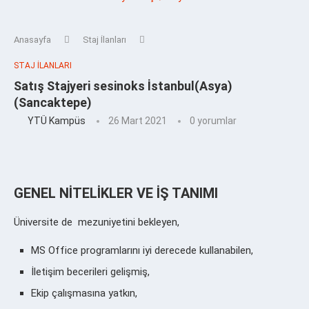
Anasayfa
Staj İlanları
STAJ İLANLARI
Satış Stajyeri sesinoks İstanbul(Asya)
(Sancaktepe)
YTÜ Kampüs
26 Mart 2021
0 yorumlar
GENEL NİTELİKLER VE İŞ TANIMI
Üniversite de
mezuniyetini bekleyen
,
MS Office programlarını iyi derecede kullanabilen,
İletişim becerileri gelişmiş,
Ekip çalışmasına yatkın,