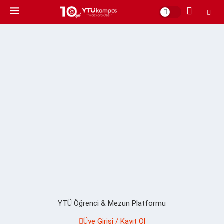
YTÜ Öğrenci & Mezun Platformu
Üye Girişi / Kayıt Ol