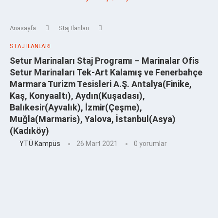
Anasayfa
Staj İlanları
STAJ İLANLARI
Setur Marinaları Staj Programı – Marinalar Ofis
Setur Marinaları Tek-Art Kalamış ve Fenerbahçe
Marmara Turizm Tesisleri A.Ş. Antalya(Finike,
Kaş, Konyaaltı), Aydın(Kuşadası),
Balıkesir(Ayvalık), İzmir(Çeşme),
Muğla(Marmaris), Yalova, İstanbul(Asya)
(Kadıköy)
YTÜ Kampüs
26 Mart 2021
0 yorumlar