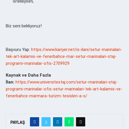
istekliysen,
Biz seni bekliyoruz!
Başvuru Yap:
https://www.kariyer.net/is-ilani/setur-marinalari-
tek-art-kalamis-ve-fenerbahce-mar-setur-marinalari-staj-
programi-marinalar-ofis-2709929
Kaynak ve Daha Fazla
İlan:
https://www.universitestaj.com/setur-marinalari-staj-
programi-marinalar-ofis-setur-marinalari-tek-art-kalamis-ve-
fenerbahce-marmara-turizm-tesisleri-a-s/
PAYLAŞ