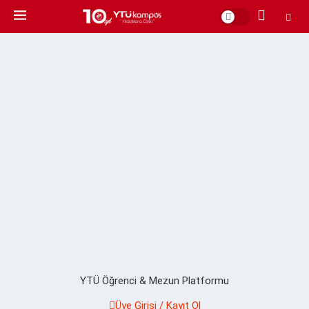
YTÜ Öğrenci & Mezun Platformu
Üye Girişi / Kayıt Ol