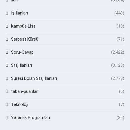
İş İlanları
(443)
Kampüs List
(19)
Serbest Kürsü
(71)
Soru-Cevap
(2.422)
Staj İlanları
(3.128)
Süresi Dolan Staj İlanları
(2.778)
taban-puanlari
(6)
Teknoloji
(7)
Yetenek Programları
(36)