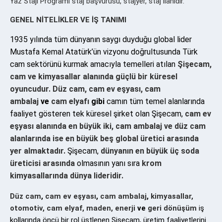
Yaz Stajı Programı staj başvurusu, stajyer, staj ilanıdır.
GENEL NİTELİKLER VE İŞ TANIMI
1935 yılında tüm dünyanın saygı duyduğu global lider
Mustafa Kemal Atatürk’ün vizyonu doğrultusunda Türk
cam sektörünü kurmak amacıyla temelleri atılan
Şişecam,
cam ve kimyasallar alanında güçlü bir küresel
oyuncudur. Düz cam, cam ev eşyası, cam
ambalaj
ve
cam elyafı
gibi
camın tüm temel alanlarında
faaliyet gösteren tek küresel şirket olan Şişecam,
cam ev
eşyası alanında en büyük iki, cam ambalaj ve düz cam
alanlarında ise en büyük beş global üretici arasında
yer almaktadır.
Şişecam,
dünyanın en büyük üç soda
üreticisi arasında
olmasının yanı sıra
krom
kimyasallarında dünya lideridir.
Düz cam
,
cam ev eşyası
,
cam ambalaj
,
kimyasallar,
otomotiv, cam elyaf, maden, enerji
ve
geri dönüşüm
iş
kollarında öncü bir rol üstlenen Şişecam, üretim faaliyetlerini