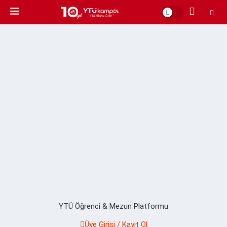
YTÜ Öğrenci & Mezun Platformu
Üye Girişi / Kayıt Ol