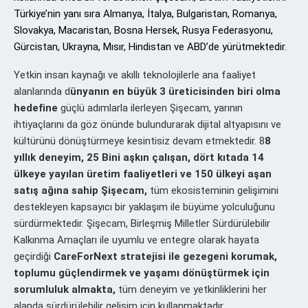
Türkiye’nin yanı sıra Almanya, İtalya, Bulgaristan, Romanya,
Slovakya, Macaristan, Bosna Hersek, Rusya Federasyonu,
Gürcistan, Ukrayna, Mısır, Hindistan ve ABD’de yürütmektedir.
Yetkin insan kaynağı ve akıllı teknolojilerle ana faaliyet
alanlarında
d
ünyanın en büyük 3 üreticisinden biri olma
hedefine
güçlü adımlarla ilerleyen Şişecam, yarının
ihtiyaçlarını da göz önünde bulundurarak dijital altyapısını ve
kültürünü dönüştürmeye kesintisiz devam etmektedir.
8
8
yıllık deneyim, 25 Bini aşkın çalışan, dört kıtada 14
ülkeye yayılan üretim faaliyetleri
ve
150 ülkeyi aşan
satış ağına sahip Şişecam,
tüm ekosisteminin gelişimini
destekleyen kapsayıcı bir yaklaşım ile büyüme yolculuğunu
sürdürmektedir. Şişecam, Birleşmiş Milletler Sürdürülebilir
Kalkınma Amaçları ile uyumlu ve entegre olarak hayata
geçirdiği
CareForNext stratejisi ile gezegeni korumak,
toplumu güçlendirmek ve yaşamı dönüştürmek için
sorumluluk almakta
,
tüm deneyim ve yetkinliklerini her
alanda sürdürülebilir gelişim için kullanmaktadır.