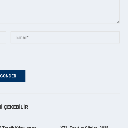
NI ÇEKEBILIR
 Tercih Kılavuzu ve
YTÜ Tanıtım Günleri 2025