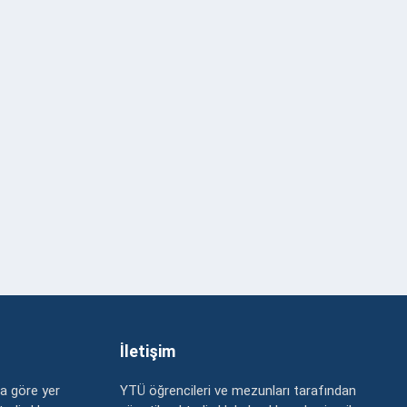
İletişim
a göre yer
YTÜ öğrencileri ve mezunları tarafından