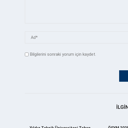
Bilgilerini sonraki yorum için kaydet.
İLGI
Yıldız Teknik Üniversitesi Taban
ÖSYM 2025