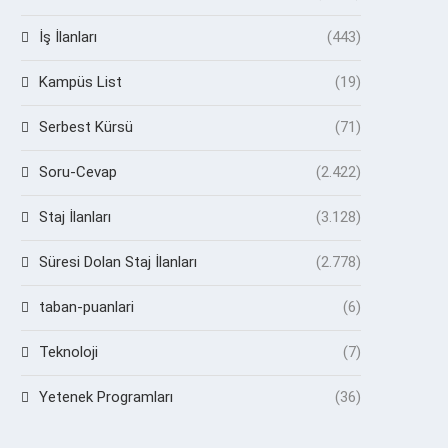
İş İlanları
(443)
Kampüs List
(19)
Serbest Kürsü
(71)
Soru-Cevap
(2.422)
Staj İlanları
(3.128)
Süresi Dolan Staj İlanları
(2.778)
taban-puanlari
(6)
Teknoloji
(7)
Yetenek Programları
(36)