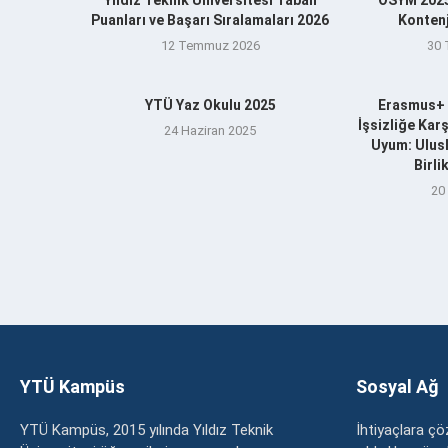
Puanları ve Başarı Sıralamaları 2026
Kontenj
12 Temmuz 2026
30
YTÜ Yaz Okulu 2025
Erasmus+ 
İşsizliğe Kar
24 Haziran 2025
Uyum: Ulusl
Birl
20
YTÜ Kampüs
Sosyal Ağ
YTÜ Kampüs, 2015 yılında Yıldız Teknik
İhtiyaçlara 