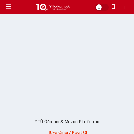
YTÜ Öğrenci & Mezun Platformu
Üye Girişi / Kayıt Ol