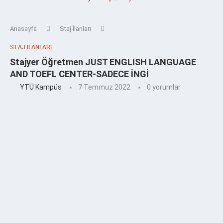
Anasayfa
Staj İlanları
STAJ İLANLARI
Stajyer Öğretmen JUST ENGLISH LANGUAGE
AND TOEFL CENTER-SADECE İNGİ
YTÜ Kampüs
7 Temmuz 2022
0 yorumlar