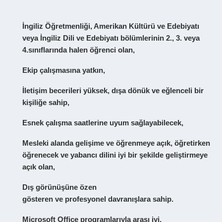
İngiliz Öğretmenliği, Amerikan Kültürü ve Edebiyatı
veya İngiliz Dili ve Edebiyatı
bölümlerin
in
2.
,
3.
veya
4.sınıflarında halen öğrenci olan
,
Ekip çalışmasına yatkın,
İletişim becerileri yüksek, dışa dönük ve eğlenceli bir
kişiliğe sahip,
Esnek çalışma saatlerine uyum sağlayabilecek,
Mesleki alanda gelişime ve öğrenmeye açık
, ö
ğretirken
öğrene
cek
ve yabancı dilini iyi bir şekilde geliştirmeye
açık olan,
Dış
görünüşüne özen
göstere
n
ve
profesyonel
davranışlara sahip
.
Microsoft Office programlarıyla arası iyi
,