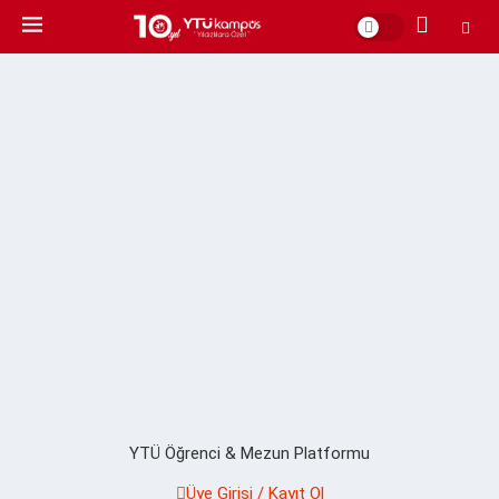
YTÜ Öğrenci & Mezun Platformu
Üye Girişi / Kayıt Ol