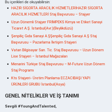
Bu içerikleri de okuyabilirsin:
HAZIR SİGORTA ARACILIK HİZMETLERİHAZIR SİGORTA
ARACILIK HİZMETLERİ Staj Başvurusu – Stajyer
Uzun Dönemli Stajyer FRİMPEKS Kimya ve Etiket Sanayi
Ticaret A.Ş. İstanbul(Avr.)(Beylikdüzü)
Şenpiliç Gıda Sanayi A.ŞŞenpiliç Gıda Sanayi A.Ş Staj
Başvurusu – Pazarlama İletişim Stajyeri
Vatan Bilgisayar San. Tic. Staj Başvurusu – Uzun Dönem
Lise Stajyeri – İstanbul Mağazaları
Menarini Türkiye Staj Başvurusu – M-Future Uzun Dönem
Staj Programı
Kts Stajyeri- Üretim Planlama ECZACIBAŞI YAPI
ÜRÜNLERİ GRUBU İstanbul(Asya)
GENEL NİTELİKLER VE İŞ TANIMI
Sevgili #YoungAndTalented,