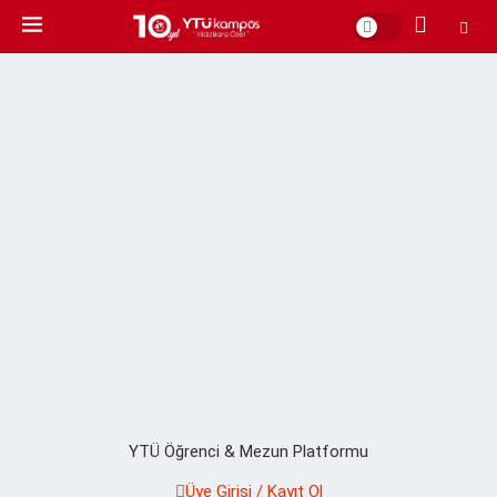
YTÜ Öğrenci & Mezun Platformu
Üye Girişi / Kayıt Ol