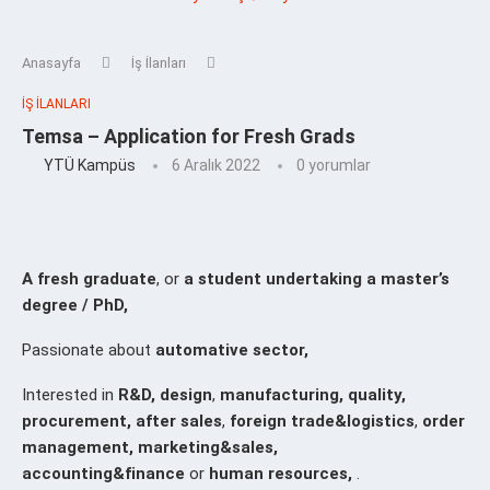
Anasayfa
İş İlanları
İŞ İLANLARI
Temsa – Application for Fresh Grads
YTÜ Kampüs
6 Aralık 2022
0 yorumlar
A fresh graduate
, or
a student undertaking a master’s
degree / PhD,
Passionate about
automative sector,
Interested in
R&D, design
,
manufacturing, quality,
procurement, after sales
,
foreign trade&logistics
,
order
management,
marketing&sales,
accounting&finance
or
human resources,
.