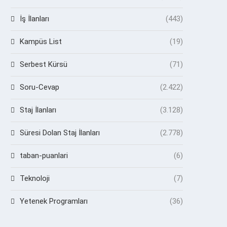
İş İlanları
(443)
Kampüs List
(19)
Serbest Kürsü
(71)
Soru-Cevap
(2.422)
Staj İlanları
(3.128)
Süresi Dolan Staj İlanları
(2.778)
taban-puanlari
(6)
Teknoloji
(7)
Yetenek Programları
(36)