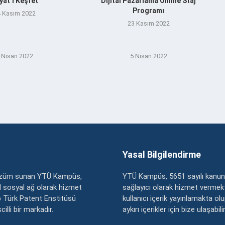
yat’ı Keşfet
Dijital Pazarlama Online Staj
Programı
 Kasım 2022
23 Kasım 2022
 Nisan 2022
5 Nisan 2022
Yasal Bilgilendirme
çözüm sunan YTÜ Kampüs,
YTÜ Kampüs, 5651 sayılı kanun
zel sosyal ağ olarak hizmet
sağlayıcı olarak hizmet vermekt
 Türk Patent Enstitüsü
kullanıcı içerik yayınlamakta ol
illi bir markadır.
aykırı içerikler için bize ulaşabili