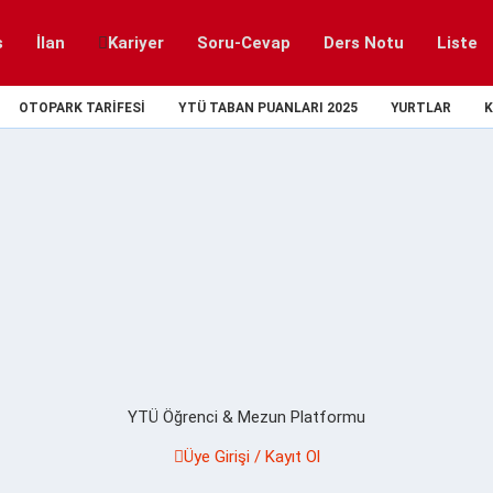
s
İlan
Kariyer
Soru-Cevap
Ders Notu
Liste
OTOPARK TARIFESI
YTÜ TABAN PUANLARI 2025
YURTLAR
K
YTÜ Öğrenci & Mezun Platformu
Üye Girişi / Kayıt Ol