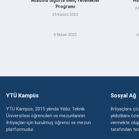
Anadolu Sigorta Genç Yetenekler
Ha
Programı
24
25 Kasım 2022
6 Nisan 2022
6
YTÜ Kampüs
Sosyal Ağ
YTÜ Kampüs, 2015 yılında Yıldız Teknik
İhtiyaçlara 
Üniversitesi öğrencileri ve mezunlarının
yıldızlılara ö
ihtiyaçları için kurulmuş öğrenci ve mezun
vermekte olup
platformudur.
tarafından tesc