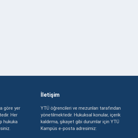
İletişim
a göre yer
YTÜ öğrencileri ve mezunları tarafından
edir. Her
yönetilmektedir. Hukuksal konular, içerik
up hukuka
kaldırma, şikayet gibi durumlar için YTÜ
rsiniz.
Kampüs e-posta adresimiz: