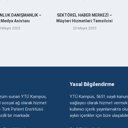
ENLUK DANIŞMANLIK –
SEKTÖREL HABER MERKEZİ –
 Medya Asistanı
Müşteri Hizmetleri Temsilcisi
0 Mayıs 2025
20 Mayıs 2025
Yasal Bilgilendirme
çözüm sunan YTÜ Kampüs,
YTÜ Kampüs, 5651 sayılı kanun
zel sosyal ağ olarak hizmet
sağlayıcı olarak hizmet vermekt
 Türk Patent Enstitüsü
kullanıcı içerik yayınlamakta ol
illi bir markadır.
aykırı içerikler için bize ulaşabili