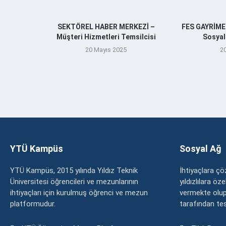
SEKTÖREL HABER MERKEZİ –
FES GAYRİM
Müşteri Hizmetleri Temsilcisi
Sosyal
20 Mayıs 2025
2
YTÜ Kampüs
Sosyal Ağ
YTÜ Kampüs, 2015 yılında Yıldız Teknik
İhtiyaçlara 
Üniversitesi öğrencileri ve mezunlarının
yıldızlılara ö
ihtiyaçları için kurulmuş öğrenci ve mezun
vermekte olup
platformudur.
tarafından tesc