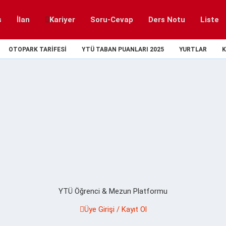
s
İlan
Kariyer
Soru-Cevap
Ders Notu
Liste
OTOPARK TARIFESI
YTÜ TABAN PUANLARI 2025
YURTLAR
K
YTÜ Öğrenci & Mezun Platformu
Üye Girişi / Kayıt Ol