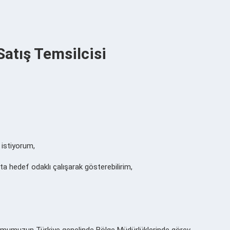
Satış Temsilcisi
 istiyorum,
a hedef odaklı çalışarak gösterebilirim,
rumumuzun Türkiye genelinde Bölge Müdürlüklerinde görev