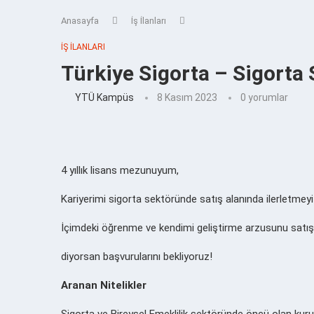
Anasayfa
İş İlanları
İŞ İLANLARI
Türkiye Sigorta – Sigorta 
YTÜ Kampüs
8 Kasım 2023
0 yorumlar
4 yıllık lisans mezunuyum,
Kariyerimi sigorta sektöründe satış alanında ilerletmeyi
İçimdeki öğrenme ve kendimi geliştirme arzusunu satışt
diyorsan başvurularını bekliyoruz!
Aranan Nitelikler
Sigorta ve Bireysel Emeklilik sektöründe öncü olan ku