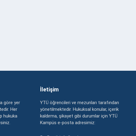
İletişim
a göre yer
YTÜ öğrencileri ve mezunları tarafından
edir. Her
yönetilmektedir. Hukuksal konular, içerik
up hukuka
kaldırma, şikayet gibi durumlar için YTÜ
rsiniz.
Kampüs e-posta adresimiz: