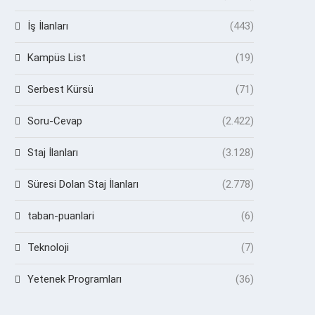
İş İlanları
(443)
Kampüs List
(19)
Serbest Kürsü
(71)
Soru-Cevap
(2.422)
Staj İlanları
(3.128)
Süresi Dolan Staj İlanları
(2.778)
taban-puanlari
(6)
Teknoloji
(7)
Yetenek Programları
(36)