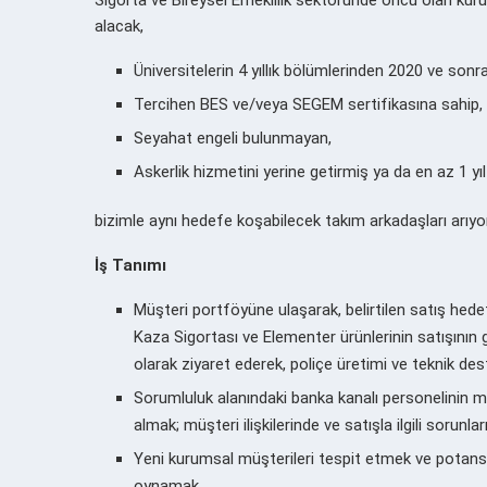
alacak,
Üniversitelerin 4 yıllık bölümlerinden 2020 ve son
Tercihen BES ve/veya SEGEM sertifikasına sahip,
Seyahat engeli bulunmayan,
Askerlik hizmetini yerine getirmiş ya da en az 1 yıl t
bizimle aynı hedefe koşabilecek takım arkadaşları arıyo
İş Tanımı
Müşteri portföyüne ulaşarak, belirtilen satış hedef
Kaza Sigortası ve Elementer ürünlerinin satışının g
olarak ziyaret ederek, poliçe üretimi ve teknik des
Sorumluluk alanındaki banka kanalı personelinin me
almak; müşteri ilişkilerinde ve satışla ilgili sor
Yeni kurumsal müşterileri tespit etmek ve potansiy
oynamak,