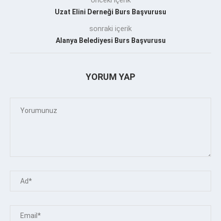
önceki içerik
Uzat Elini Derneği Burs Başvurusu
sonraki içerik
Alanya Belediyesi Burs Başvurusu
YORUM YAP