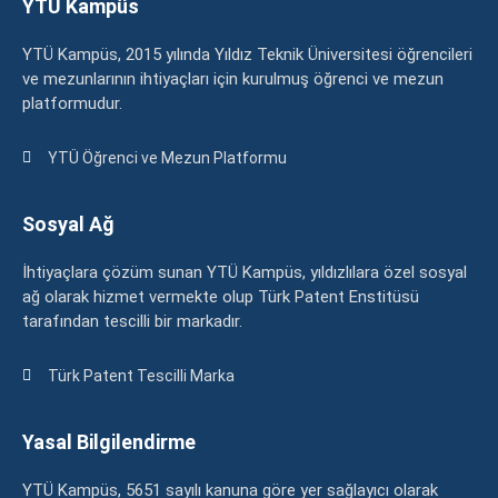
YTÜ Kampüs
YTÜ Kampüs, 2015 yılında Yıldız Teknik Üniversitesi öğrencileri
ve mezunlarının ihtiyaçları için kurulmuş öğrenci ve mezun
platformudur.
YTÜ Öğrenci ve Mezun Platformu
Sosyal Ağ
İhtiyaçlara çözüm sunan YTÜ Kampüs, yıldızlılara özel sosyal
ağ olarak hizmet vermekte olup Türk Patent Enstitüsü
tarafından tescilli bir markadır.
Türk Patent Tescilli Marka
Yasal Bilgilendirme
YTÜ Kampüs, 5651 sayılı kanuna göre yer sağlayıcı olarak