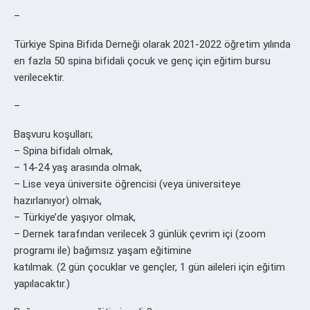
–
Türkiye Spina Bifida Derneği olarak 2021-2022 öğretim yılında
en fazla 50 spina bifidali çocuk ve genç için eğitim bursu
verilecektir.
–
Başvuru koşulları;
– Spina bifidalı olmak,
– 14-24 yaş arasında olmak,
– Lise veya üniversite öğrencisi (veya üniversiteye
hazırlanıyor) olmak,
– Türkiye’de yaşıyor olmak,
– Dernek tarafından verilecek 3 günlük çevrim içi (zoom
programı ile) bağımsız yaşam eğitimine
katılmak. (2 gün çocuklar ve gençler, 1 gün aileleri için eğitim
yapılacaktır.)