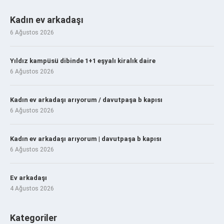
Kadın ev arkadaşı
6 Ağustos 2026
Yıldız kampüsü dibinde 1+1 eşyalı kiralık daire
6 Ağustos 2026
Kadın ev arkadaşı arıyorum / davutpaşa b kapısı
6 Ağustos 2026
Kadın ev arkadaşı arıyorum | davutpaşa b kapısı
6 Ağustos 2026
Ev arkadaşı
4 Ağustos 2026
Kategoriler