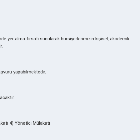
nde yer alma fırsatı sunularak bursiyerlerimizin kişisel, akademik
r.
aşvuru yapabilmektedir.
acaktır.
atı 4) Yönetici Mülakatı