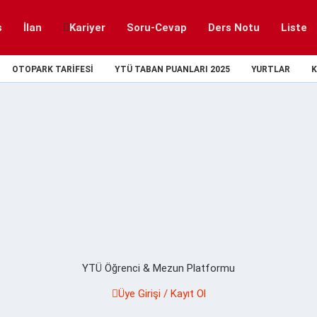
s
İlan
Kariyer
Soru-Cevap
Ders Notu
Liste
OTOPARK TARIFESI
YTÜ TABAN PUANLARI 2025
YURTLAR
K
YTÜ Öğrenci & Mezun Platformu
Üye Girişi / Kayıt Ol