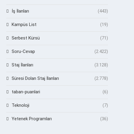
İş İlanları
(443)
Kampüs List
(19)
Serbest Kürsü
(71)
Soru-Cevap
(2.422)
Staj İlanları
(3.128)
Süresi Dolan Staj İlanları
(2.778)
taban-puanlari
(6)
Teknoloji
(7)
Yetenek Programları
(36)