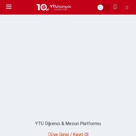
YTÜ Öğrenci & Mezun Platformu
Üye Girişi / Kayıt Ol