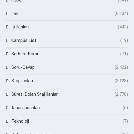
İlan
(6.204)
İş İlanları
(443)
Kampüs List
(19)
Serbest Kürsü
(71)
Soru-Cevap
(2.422)
Staj İlanları
(3.128)
Süresi Dolan Staj İlanları
(2.778)
taban-puanlari
(6)
Teknoloji
(7)