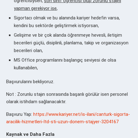
öğrencisiysen,
son sınıf öğrencisi olup zorunlu stajını
yapman gerekiyor ise
,
Sigortacı olmak ve bu alanında kariyer hedefin varsa,
kendini bu sektörde geliştirmek istiyorsan,
Gelişime ve bir çok alanda öğrenmeye hevesli, iletişim
becerileri güçlü, disiplinli, planlama, takip ve organizasyon
becerileri olan,
MS Office programlarını başlangıç seviyesi de olsa
kullanabilen,
Başvurularını bekliyoruz.
Not : Zorunlu stajın sonrasında başarılı görülür isen personel
olarak istihdam sağlanacaktır.
Başvuru Yap:
https://www.kariyer.net/is-ilani/canturk-sigorta-
aracilik-hizmetleri-ltd-sti-uzun-donem-stajyer-3204167
Kaynak ve Daha Fazla