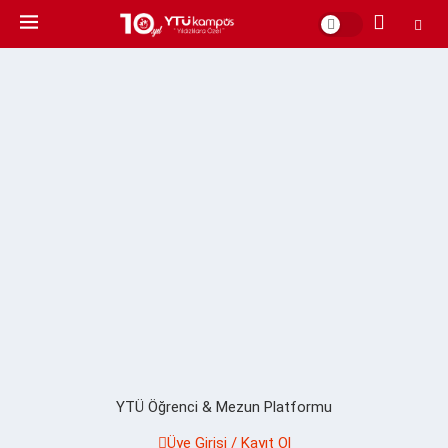
YTÜ Öğrenci & Mezun Platformu
Üye Girişi / Kayıt Ol