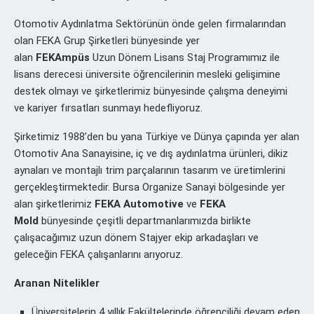
Otomotiv Aydınlatma Sektörünün önde gelen firmalarından
olan FEKA Grup Şirketleri bünyesinde yer
alan
FEKAmpüs
Uzun Dönem Lisans Staj Program
ımız ile
lisans derecesi üniversite öğrencilerinin mesleki gelişimine
destek olmayı ve şirketlerimiz bünyesinde çalışma deneyimi
ve kariyer fırsatları sunmayı hedefliyoruz.
Şirketimiz 1988
’den bu yana Türkiye ve Dünya çapında yer alan
Otomotiv Ana Sanayisine, iç ve dış aydınlatma ürünleri, dikiz
aynaları ve montajlı trim parçalarının tasarım ve üretimlerini
gerçekleştirmektedir. Bursa Organize Sanayi bölgesinde yer
alan şirketlerimiz
FEKA Automotive
ve
FEKA
Mold
bünyesinde çeşitli departmanlarımızda birlikte
çalışacağımız uzun dönem Stajyer ekip arkadaşları ve
geleceğin FEKA çalışanlarını arıyoruz.
Aranan Nitelikler
Üniversitelerin 4 yıllık Fakültelerinde öğrenciliği devam eden