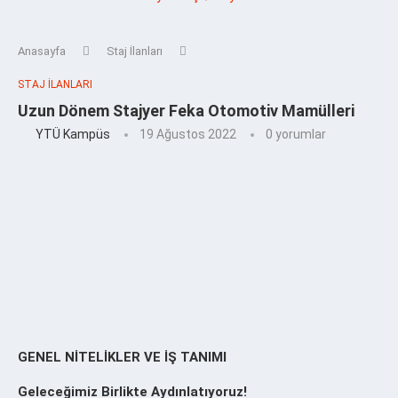
Anasayfa
Staj İlanları
STAJ İLANLARI
Uzun Dönem Stajyer Feka Otomotiv Mamülleri
YTÜ Kampüs
19 Ağustos 2022
0 yorumlar
GENEL NİTELİKLER VE İŞ TANIMI
Geleceğimiz Birlikte Aydınlatıyoruz!