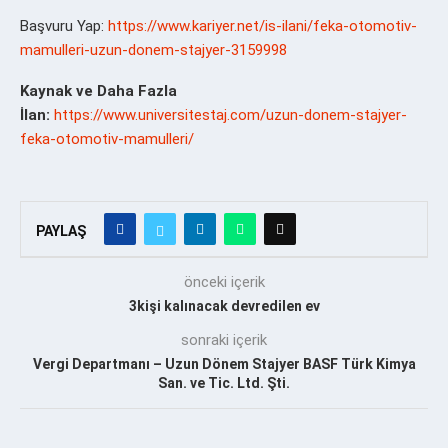
Başvuru Yap:
https://www.kariyer.net/is-ilani/feka-otomotiv-
mamulleri-uzun-donem-stajyer-3159998
Kaynak ve Daha Fazla
İlan:
https://www.universitestaj.com/uzun-donem-stajyer-
feka-otomotiv-mamulleri/
PAYLAŞ
önceki içerik
3kişi kalınacak devredilen ev
sonraki içerik
Vergi Departmanı – Uzun Dönem Stajyer BASF Türk Kimya
San. ve Tic. Ltd. Şti.