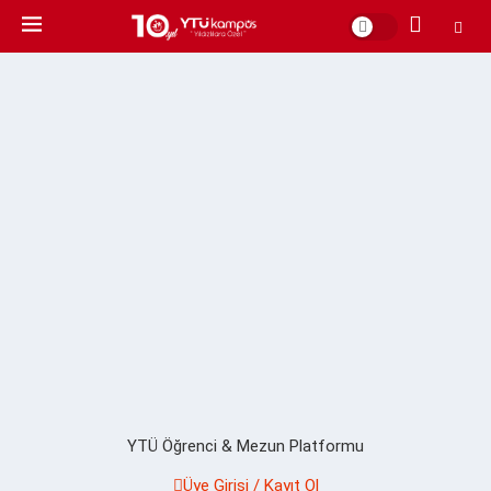
YTÜ Öğrenci & Mezun Platformu
Üye Girişi / Kayıt Ol