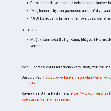
Perakendecilik ve teknoloji sektörlerinde kariyer h
“Müşterinin ihtiyacını gözünden anlarım” diyorsan,
4.850 kişilik geniş bir ailenin en yeni üyesi olmak 
İş Tanımı;
Mağazalarımızda
Satış, Kasa, Müşteri Hizmetl
vermek.
Not : Sigortası okulu tarafından karşılanan, zorunlu stajı
Başvuru Yap:
https://www.kariyer.net/is-ilani/vatan-bi
3803217
Kaynak ve Daha Fazla İlan:
https://www.universites
lise-stajyeri-izmir-magazalari/