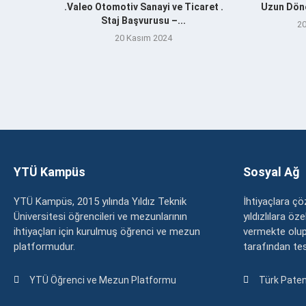
.Valeo Otomotiv Sanayi ve Ticaret .
Uzun Döne
Staj Başvurusu –...
20
20 Kasım 2024
YTÜ Kampüs
Sosyal Ağ
YTÜ Kampüs, 2015 yılında Yıldız Teknik
İhtiyaçlara 
Üniversitesi öğrencileri ve mezunlarının
yıldızlılara ö
ihtiyaçları için kurulmuş öğrenci ve mezun
vermekte olup
platformudur.
tarafından tesc
YTÜ Öğrenci ve Mezun Platformu
Türk Paten