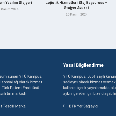
m Yazılım Stajyeri
Lojistik Hizmetleri Staj Başvurusu –
Stajyer Avukat
 Kasım 2024
20 Kasım 2024
Yasal Bilgilendirme
çözüm sunan YTÜ Kampüs,
YTÜ Kampüs, 5651 sayılı kanun
zel sosyal ağ olarak hizmet
sağlayıcı olarak hizmet vermekt
 Türk Patent Enstitüsü
kullanıcı içerik yayınlamakta ol
illi bir markadır.
aykırı içerikler için bize ulaşabili
t Tescilli Marka
BTK Yer Sağlayıcı