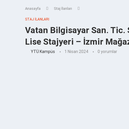
Anasayfa
Staj İlanları
STAJ İLANLARI
Vatan Bilgisayar San. Tic
Lise Stajyeri – İzmir Mağa
YTÜ Kampüs
1 Nisan 2024
0 yorumlar