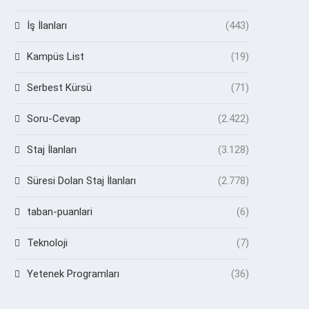
İş İlanları
(443)
Kampüs List
(19)
Serbest Kürsü
(71)
Soru-Cevap
(2.422)
Staj İlanları
(3.128)
Süresi Dolan Staj İlanları
(2.778)
taban-puanlari
(6)
Teknoloji
(7)
Yetenek Programları
(36)