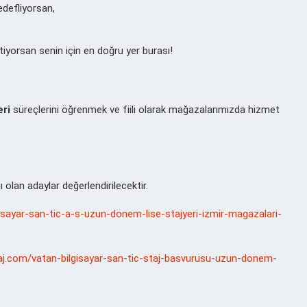
edefliyorsan,
istiyorsan senin için en doğru yer burası!
eri
süreçlerini öğrenmek ve fiili olarak mağazalarımızda hizmet
 olan adaylar değerlendirilecektir.
lgisayar-san-tic-a-s-uzun-donem-lise-stajyeri-izmir-magazalari-
taj.com/vatan-bilgisayar-san-tic-staj-basvurusu-uzun-donem-