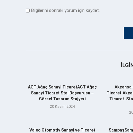
Bilgilerini sonraki yorum için kaydet.
İLGI
AGT Ağaç Sanayi TicaretAGT Ağaç
Akçansa 
Sanayi Ticaret Staj Başvurusu –
Ticaret.Akça
Görsel Tasarım Stajyeri
Ticaret. St
20 Kasım 2024
20
Valeo Otomotiv Sanayi ve Ticaret
SampaşSamp