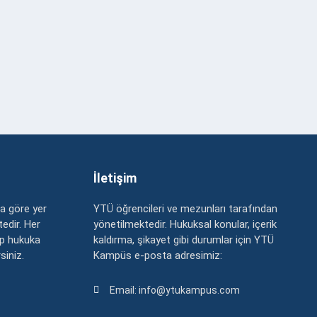
İletişim
a göre yer
YTÜ öğrencileri ve mezunları tarafından
edir. Her
yönetilmektedir. Hukuksal konular, içerik
up hukuka
kaldırma, şikayet gibi durumlar için YTÜ
rsiniz.
Kampüs e-posta adresimiz:
Email: info@ytukampus.com