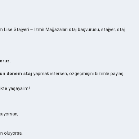
Lise Stajyeri – İzmir Mağazaları staj başvurusu, stajyer, staj
oruz.
un
dönem staj
yapmak istersen, özgeçmişini bizimle paylaş
ikte yaşayalım!
okuyorsan,
in oluyorsa,