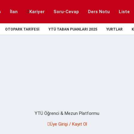
s
İlan
Kariyer
Soru-Cevap
Ders Notu
Liste
OTOPARK TARIFESI
YTÜ TABAN PUANLARI 2025
YURTLAR
K
YTÜ Öğrenci & Mezun Platformu
Üye Girişi / Kayıt Ol