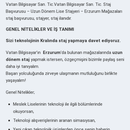
Vatan Bilgisayar San. Tic.Vatan Bilgisayar San. Tic. Staj
Başvurusu – Uzun Dönem Lise Stajyeri – Erzurum Mağazaları
staj başvurusu, stajyer, staj ilanıdır.
GENEL NİTELİKLER VE İŞ TANIMI
Sizi teknolojinin Kralında staj yapmaya davet ediyoruz.
Vatan Bilgisayar’ın
Erzurum
’da bulunan mağazalarında
uzun
dönem staj
yapmak istersen, özgeçmişini bizimle paylaş seni
daha iyi tanıyalım.
Başarı yolculuğunda zirveye ulaşmanın mutluluğunu birlikte
yaşayalım!
Genel Nitelikler;
Meslek Liselerinin teknoloji ile ilgili bölümlerinde
okuyorsan,
Teknoloji alışverişlerinin aranan simasıysan,
Yeni çıkan teknolojik ürünlerden önce senin haberin