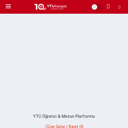
YTÜ Öğrenci & Mezun Platformu
Üye Girişi / Kayıt Ol