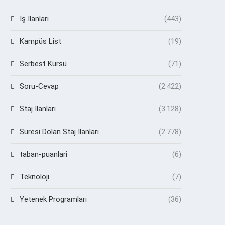
İş İlanları
(443)
Kampüs List
(19)
Serbest Kürsü
(71)
Soru-Cevap
(2.422)
Staj İlanları
(3.128)
Süresi Dolan Staj İlanları
(2.778)
taban-puanlari
(6)
Teknoloji
(7)
Yetenek Programları
(36)