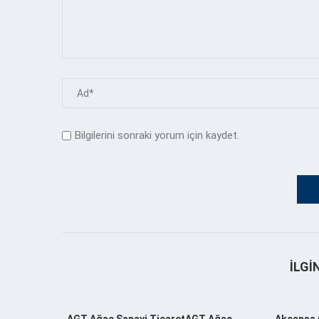
Bilgilerini sonraki yorum için kaydet.
İLGI
AGT Ağaç Sanayi TicaretAGT Ağaç
Akçansa 