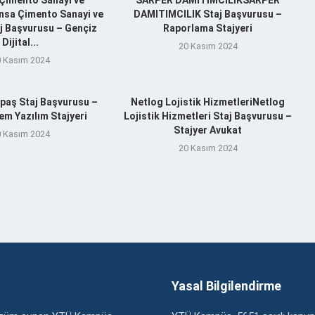
nsa Çimento Sanayi ve
DAMITIMCILIK Staj Başvurusu –
aj Başvurusu – Gençiz
Raporlama Stajyeri
Dijital...
20 Kasım 2024
 Kasım 2024
aş Staj Başvurusu –
Netlog Lojistik HizmetleriNetlog
m Yazılım Stajyeri
Lojistik Hizmetleri Staj Başvurusu –
Stajyer Avukat
 Kasım 2024
20 Kasım 2024
Yasal Bilgilendirme