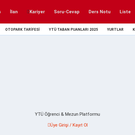
s
İlan
Kariyer
Soru-Cevap
Ders Notu
Liste
OTOPARK TARIFESI
YTÜ TABAN PUANLARI 2025
YURTLAR
K
YTÜ Öğrenci & Mezun Platformu
Üye Girişi / Kayıt Ol