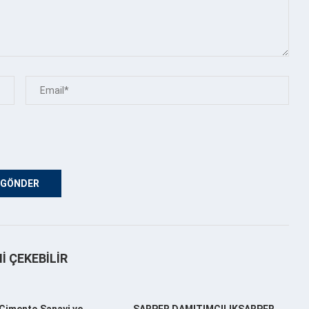
NI ÇEKEBILIR
Çimento Sanayi ve
SARPER DAMITIMCILIKSARPER