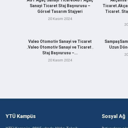
Sanayi Ticaret Staj Başvurusu –
Ticaret.Akça
Görsel Tasarım Stajyeri
Ticaret. St
20 Kasım 2024
20
Valeo Otomotiv Sanayi ve Ticaret
SampaşSamp
.Valeo Otomotiv Sanayi ve Ticaret .
Uzun Döne
Staj Başvurusu –...
20
20 Kasım 2024
YTÜ Kampüs
Sosyal Ağ