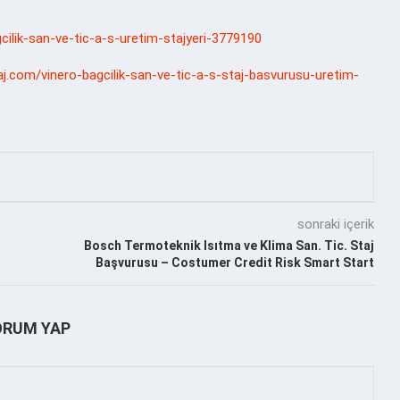
agcilik-san-ve-tic-a-s-uretim-stajyeri-3779190
aj.com/vinero-bagcilik-san-ve-tic-a-s-staj-basvurusu-uretim-
sonraki içerik
Bosch Termoteknik Isıtma ve Klima San. Tic. Staj
Başvurusu – Costumer Credit Risk Smart Start
ORUM YAP