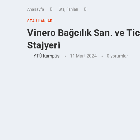
Anasayfa
Staj İlanları
STAJ İLANLARI
Vinero Bağcılık San. ve Ti
Stajyeri
YTÜ Kampüs
11 Mart 2024
0 yorumlar