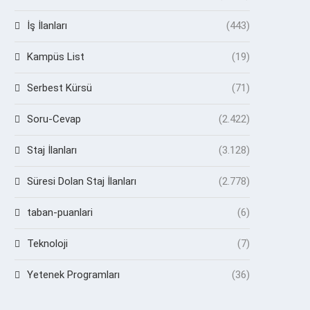
İş İlanları
(443)
Kampüs List
(19)
Serbest Kürsü
(71)
Soru-Cevap
(2.422)
Staj İlanları
(3.128)
Süresi Dolan Staj İlanları
(2.778)
taban-puanlari
(6)
Teknoloji
(7)
Yetenek Programları
(36)