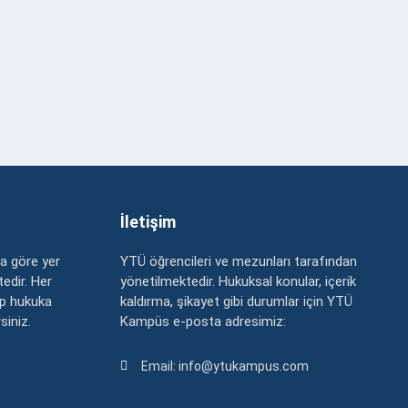
İletişim
a göre yer
YTÜ öğrencileri ve mezunları tarafından
edir. Her
yönetilmektedir. Hukuksal konular, içerik
up hukuka
kaldırma, şikayet gibi durumlar için YTÜ
rsiniz.
Kampüs e-posta adresimiz:
Email: info@ytukampus.com