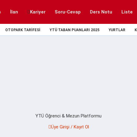
s
İlan
Kariyer
Soru-Cevap
Ders Notu
Liste
OTOPARK TARIFESI
YTÜ TABAN PUANLARI 2025
YURTLAR
K
YTÜ Öğrenci & Mezun Platformu
Üye Girişi / Kayıt Ol