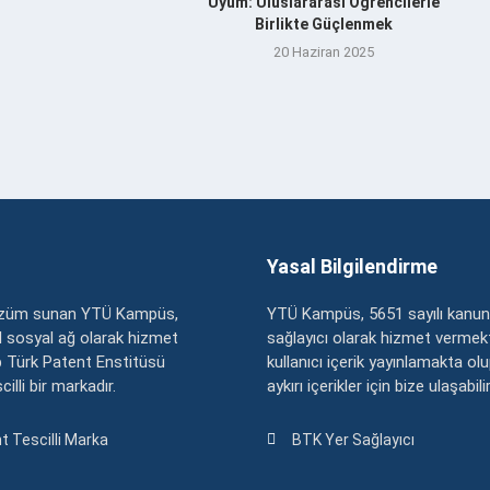
Uyum: Uluslararası Öğrencilerle
Birlikte Güçlenmek
20 Haziran 2025
Yasal Bilgilendirme
çözüm sunan YTÜ Kampüs,
YTÜ Kampüs, 5651 sayılı kanun
zel sosyal ağ olarak hizmet
sağlayıcı olarak hizmet vermekt
 Türk Patent Enstitüsü
kullanıcı içerik yayınlamakta ol
illi bir markadır.
aykırı içerikler için bize ulaşabili
t Tescilli Marka
BTK Yer Sağlayıcı