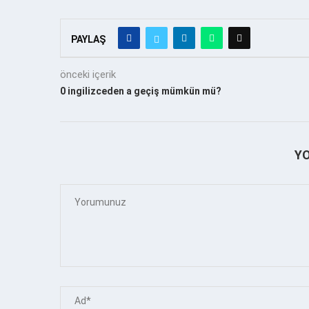
PAYLAŞ
önceki içerik
0 ingilizceden a geçiş mümkün mü?
Y