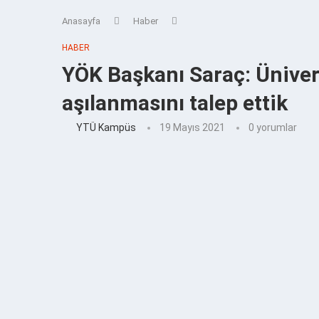
Anasayfa
Haber
HABER
YÖK Başkanı Saraç: Üniver
aşılanmasını talep ettik
YTÜ Kampüs
19 Mayıs 2021
0 yorumlar