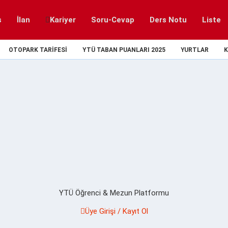
s
İlan
Kariyer
Soru-Cevap
Ders Notu
Liste
OTOPARK TARIFESI
YTÜ TABAN PUANLARI 2025
YURTLAR
K
YTÜ Öğrenci & Mezun Platformu
Üye Girişi / Kayıt Ol