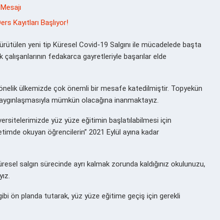
 Mesajı
rs Kayıtları Başlıyor!
ütülen yeni tip Küresel Covid-19 Salgını ile mücadelede başta
k çalışanlarının fedakarca gayretleriyle başarılar elde
a yönelik ülkemizde çok önemli bir mesafe katedilmiştir. Topyekün
yaygınlaşmasıyla mümkün olacağına inanmaktayız.
rsitelerimizde yüz yüze eğitimin başlatılabilmesi için
retimde okuyan öğrencilerin” 2021 Eylül ayına kadar
 küresel salgın sürecinde ayrı kalmak zorunda kaldığınız okulunuzu,
yız.
ibi ön planda tutarak, yüz yüze eğitime geçiş için gerekli