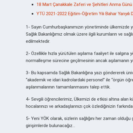
18 Mart Çanakkale Zaferi ve Şehitleri Anma Günü
YTÜ 2021-2022 Eğitim-Öğretim Yılı Bahar Yarıyılı De
1- Sayın Cumhurbaşkanımızın yönetiminde ülkemizde yür
Sağlık Bakanlığımız olmak üzere ilgili kurumların ve sağlı
edilmektedir.
2- Özellikle hızla yürütülen aşılama faaliyet ile salgın
normalleşme sürecine geçilmesinin ancak aşılamanın 
3- Bu kapsamda Sağlık Bakanlığına yazı göndererek ünive
“akademik ve idari kadrolardaki personel” ile “örgün öğ
aşılanmalarının tamamlanmasını talep ettik.
4- Sevgili öğrencilerimiz, Ülkemizi de etkisi altına alan
hocalarınızı ve arkadaşlarınızı çok özlediğinizin farkında
5- Yeni YÖK olarak, sizlerin sağlığını her zaman olduğu g
girişimlerde bulunacağız…