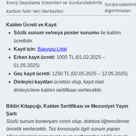
Enerji Depolama Sistemleri ve Sürdürülebilirlik
Sürdürülebilirl
Algoritmaları
Karbon Nötr Veri Merkezleri
İklim Modellem
Enerji Verimli Elektronik Devreler ve Sensörler
Katılım Ücreti ve Kayıt
Matematiksel Mo
Elektromanyetik Kirlilik ve Çözüm Önerileri
Sözlü sunum ve/veya poster sunumu
ile katılım
Optimizasyonu
Endüstri ve Sistem Mühendisliği
ücretlidir.
Sürdürülebilir 
Yeşil Tedarik Zinciri Yönetimi
Kayıt için:
Başvuru Linki
Metalurji ve M
Sürdürülebilir Üretim ve Endüstri 4.0
Erken kayıt ücreti:
1000 TL (01.02.2025 –
Geri Dönüştürül
Karbon Ayak İzi Hesaplama Modelleri
Üretim
01.05.2025)
Döngüsel Ekonomide İş Süreçleri
Atık Malzemele
Geç kayıt ücreti:
1250 TL (02.05.2025 – 12.05.2025)
Optimizasyonu
Üretimi
Dinleyici kayıtları
ücretsiz olup, kayıt olan
Sürdürülebilir Operasyon Yönetimi
Nanomalzemeler 
dinleyicilere katılım sertifikası verilecektir.
Bildiri Kitapçığı, Katılım Sertifikası ve Mezuniyet Yayın
Şartı
Sözlü sunum kontenjanı sınırlı olup, doktora öğrencilerine
öncelik verilecektir. Tez konusuyla ilgili sunum yapan