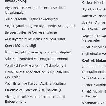
Biyoteknoloji
Karbon Nötr Ki
Biyo-malzeme ve Çevre Dostu Medikal
Biyoetanol ve A
Uygulamalar
Harita ve İnşa
Sürdürülebilir Sağlık Teknolojileri
Uzaktan Algıla
Yeşil Biyoteknoloji ve Biyo-üretim Stratejileri
Akıllı Şehir Pla
Biyosensörler ve Çevresel İzleme
Depreme Dayanı
Atık Biyomalzemelerin Geri Dönüşümü
Malzemeleri
Çevre Mühendisliği
Sürdürülebilir 
İklim Değişikliği ve Adaptasyon Stratejileri
Yeşil Binalar v
Sıfır Atık Yönetimi ve Döngüsel Ekonomi
Kontrol, Makin
Yenilikçi Su/Atıksu Arıtma Teknolojileri
Yenilenebilir E
Termodinamik 
Hava Kalitesi Modelleri ve Sürdürülebilir
Çözümler
Akıllı Malzemel
Yeşil Enerji ve Karbon Ayak İzi Azaltma
Karbon Salınımı
Elektrik ve Elektronik Mühendisliği
Sürdürülebilir
Sistemleri
Akıllı Şebekeler ve Yenilenebilir Enerji
Entegrasyonu
Matematik ve 