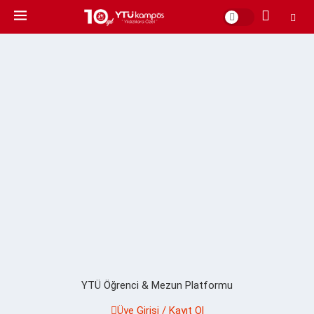
YTÜ Öğrenci & Mezun Platformu
Üye Girişi / Kayıt Ol