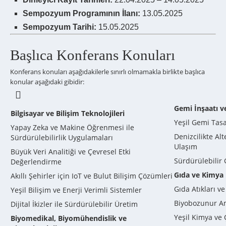
Sempozyum Programının İlanı:
13.05.2025
Sempozyum Tarihi:
15.05.2025
Başlıca Konferans Konuları
Konferans konuları aşağıdakilerle sınırlı olmamakla birlikte başlıca
konular aşağıdaki gibidir:

Gemi İnşaatı 
Bilgisayar ve Bilişim Teknolojileri
Yeşil Gemi Tasa
Yapay Zeka ve Makine Öğrenmesi ile
Denizcilikte Al
Sürdürülebilirlik Uygulamaları
Ulaşım
Büyük Veri Analitiği ve Çevresel Etki
Sürdürülebilir 
Değerlendirme
Gıda ve Kimya 
Akıllı Şehirler için IoT ve Bulut Bilişim Çözümleri
Gıda Atıkları v
Yeşil Bilişim ve Enerji Verimli Sistemler
Biyobozunur A
Dijital İkizler ile Sürdürülebilir Üretim
Yeşil Kimya ve 
Biyomedikal, Biyomühendislik ve