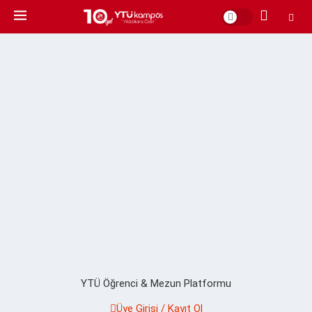
YTÜ Öğrenci & Mezun Platformu
Üye Girişi / Kayıt Ol