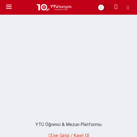
YTÜ Öğrenci & Mezun Platformu
Üye Girişi / Kayıt Ol