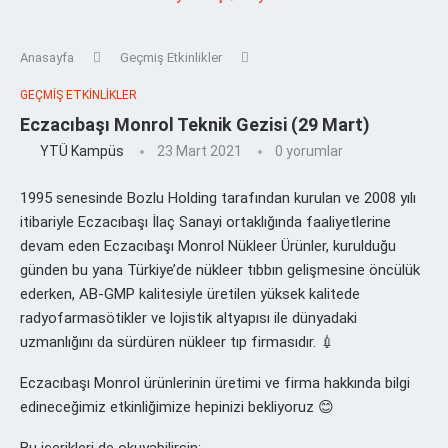
Anasayfa
Geçmiş Etkinlikler
GEÇMIŞ ETKINLIKLER
Eczacıbaşı Monrol Teknik Gezisi (29 Mart)
YTÜ Kampüs
23 Mart 2021
0 yorumlar
1995 senesinde Bozlu Holding tarafından kurulan ve 2008 yılı
itibariyle Eczacıbaşı İlaç Sanayi ortaklığında faaliyetlerine
devam eden Eczacıbaşı Monrol Nükleer Ürünler, kurulduğu
günden bu yana Türkiye’de nükleer tıbbın gelişmesine öncülük
ederken, AB-GMP kalitesiyle üretilen yüksek kalitede
radyofarmasötikler ve lojistik altyapısı ile dünyadaki
uzmanlığını da sürdüren nükleer tıp firmasıdır. 💉
Eczacıbaşı Monrol ürünlerinin üretimi ve firma hakkında bilgi
edineceğimiz etkinliğimize hepinizi bekliyoruz 😊
Bu içerikleri de okuyabilirsin: