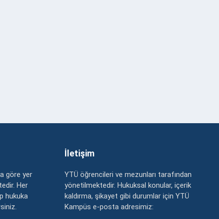
İletişim
a göre yer
YTÜ öğrencileri ve mezunları tarafından
edir. Her
yönetilmektedir. Hukuksal konular, içerik
up hukuka
kaldırma, şikayet gibi durumlar için YTÜ
rsiniz.
Kampüs e-posta adresimiz: