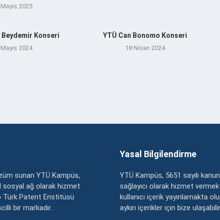
 Mayıs 2025
 Beydemir Konseri
YTÜ Can Bonomo Konseri
 Mayıs 2024
18 Nisan 2024
Yasal Bilgilendirme
çözüm sunan YTÜ Kampüs,
YTÜ Kampüs, 5651 sayılı kanun
zel sosyal ağ olarak hizmet
sağlayıcı olarak hizmet vermekt
 Türk Patent Enstitüsü
kullanıcı içerik yayınlamakta ol
illi bir markadır.
aykırı içerikler için bize ulaşabili