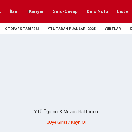
s
İlan
Kariyer
Soru-Cevap
Ders Notu
Liste
OTOPARK TARIFESI
YTÜ TABAN PUANLARI 2025
YURTLAR
K
YTÜ Öğrenci & Mezun Platformu
Üye Girişi / Kayıt Ol