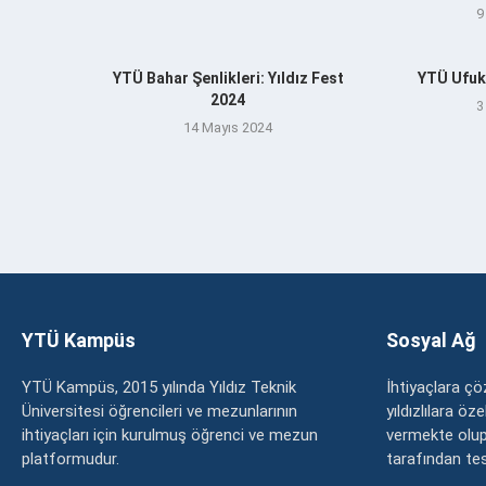
9
YTÜ Bahar Şenlikleri: Yıldız Fest
YTÜ Ufuk
2024
3
14 Mayıs 2024
YTÜ Kampüs
Sosyal Ağ
YTÜ Kampüs, 2015 yılında Yıldız Teknik
İhtiyaçlara 
Üniversitesi öğrencileri ve mezunlarının
yıldızlılara ö
ihtiyaçları için kurulmuş öğrenci ve mezun
vermekte olup
platformudur.
tarafından tesc