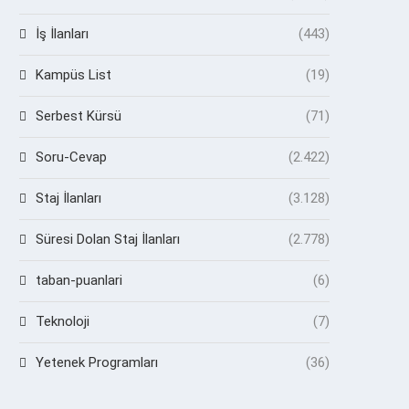
İş İlanları
(443)
Kampüs List
(19)
Serbest Kürsü
(71)
Soru-Cevap
(2.422)
Staj İlanları
(3.128)
Süresi Dolan Staj İlanları
(2.778)
taban-puanlari
(6)
Teknoloji
(7)
Yetenek Programları
(36)