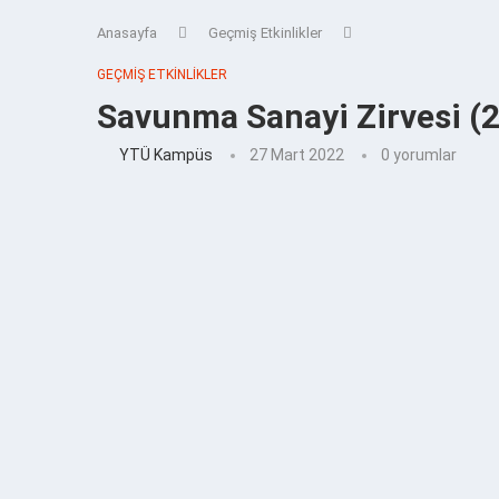
Anasayfa
Geçmiş Etkinlikler
GEÇMIŞ ETKINLIKLER
Savunma Sanayi Zirvesi (
YTÜ Kampüs
27 Mart 2022
0 yorumlar