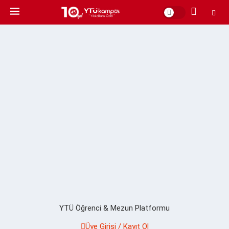
YTÜ Öğrenci & Mezun Platformu
Üye Girişi / Kayıt Ol