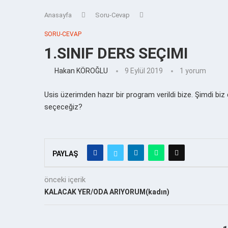
Anasayfa
Soru-Cevap
SORU-CEVAP
1.SINIF DERS SEÇIMI
Hakan KÖROĞLU
9 Eylül 2019
1 yorum
Usis üzerimden hazır bir program verildi bize. Şimdi b
seçeceğiz?
PAYLAŞ
önceki içerik
KALACAK YER/ODA ARIYORUM(kadın)