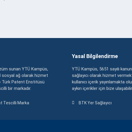
Yasal Bilgilendirme
çözüm sunan YTÜ Kampüs,
YTÜ Kampüs, 5651 sayılı kanun
zel sosyal ağ olarak hizmet
sağlayıcı olarak hizmet vermekt
 Türk Patent Enstitüsü
kullanıcı içerik yayınlamakta ol
illi bir markadır.
aykırı içerikler için bize ulaşabili
t Tescilli Marka
BTK Yer Sağlayıcı