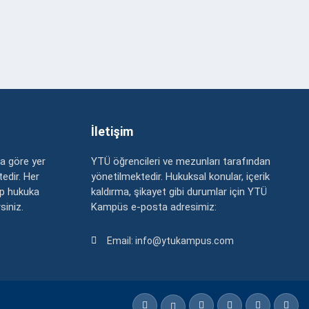
İletişim
a göre yer
YTÜ öğrencileri ve mezunları tarafından
edir. Her
yönetilmektedir. Hukuksal konular, içerik
up hukuka
kaldırma, şikayet gibi durumlar için YTÜ
rsiniz.
Kampüs e-posta adresimiz:
Email: info@ytukampus.com