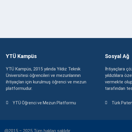
YTÜ Kampüs
Sosyal Ağ
YTÜ Kampüs, 2015 yılında Yıldız Teknik
İhtiyaçlara 
Üniversitesi öğrencileri ve mezunlarının
yıldızlılara ö
ihtiyaçları için kurulmuş öğrenci ve mezun
vermekte olup
platformudur.
tarafından tesc
YTÜ Öğrenci ve Mezun Platformu
Türk Paten
@2015 – 2025 Tüm hakları saklıdır.