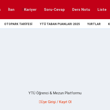
s
İlan
Kariyer
Soru-Cevap
Ders Notu
Liste
OTOPARK TARIFESI
YTÜ TABAN PUANLARI 2025
YURTLAR
K
YTÜ Öğrenci & Mezun Platformu
Üye Girişi / Kayıt Ol