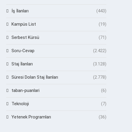
İş İlanları
(443)
Kampüs List
(19)
Serbest Kürsü
(71)
Soru-Cevap
(2.422)
Staj İlanları
(3.128)
Süresi Dolan Staj İlanları
(2.778)
taban-puanlari
(6)
Teknoloji
(7)
Yetenek Programları
(36)