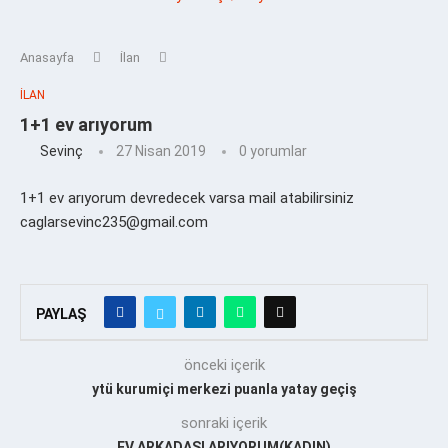
Anasayfa
İlan
İLAN
1+1 ev arıyorum
Sevinç
27 Nisan 2019
0 yorumlar
1+1 ev arıyorum devredecek varsa mail atabilirsiniz
caglarsevinc235@gmail.com
PAYLAŞ
önceki içerik
ytü kurumiçi merkezi puanla yatay geçiş
sonraki içerik
EV ARKADAŞI ARIYORUM(KADIN)