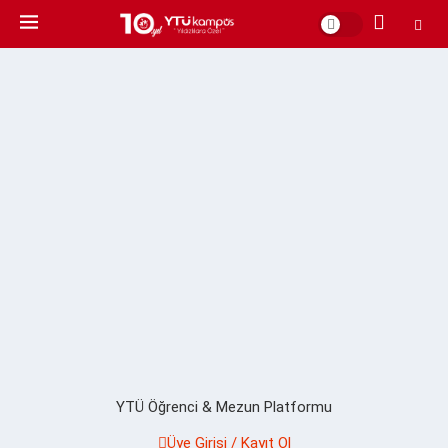
YTÜ Öğrenci & Mezun Platformu
Üye Girişi / Kayıt Ol