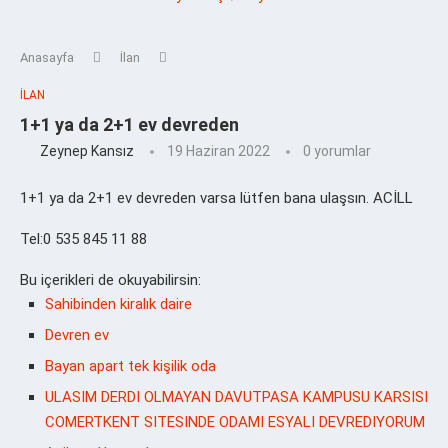
Anasayfa
İlan
İLAN
1+1 ya da 2+1 ev devreden
Zeynep Kansız
19 Haziran 2022
0 yorumlar
1+1 ya da 2+1 ev devreden varsa lütfen bana ulaşsın. ACİLL
Tel:0 535 845 11 88
Bu içerikleri de okuyabilirsin:
Sahibinden kiralık daire
Devren ev
Bayan apart tek kişilik oda
ULASIM DERDI OLMAYAN DAVUTPASA KAMPUSU KARSISI
COMERTKENT SITESINDE ODAMI ESYALI DEVREDIYORUM