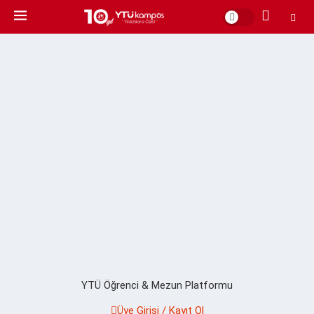
YTÜ Öğrenci & Mezun Platformu
Üye Girişi / Kayıt Ol