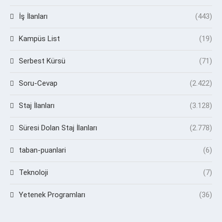
İş İlanları
(443)
Kampüs List
(19)
Serbest Kürsü
(71)
Soru-Cevap
(2.422)
Staj İlanları
(3.128)
Süresi Dolan Staj İlanları
(2.778)
taban-puanlari
(6)
Teknoloji
(7)
Yetenek Programları
(36)