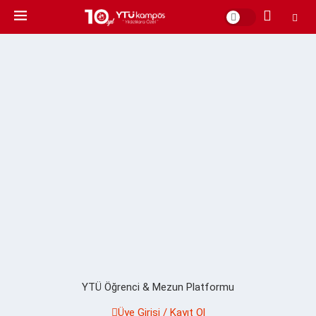
YTÜ Öğrenci & Mezun Platformu
Üye Girişi / Kayıt Ol