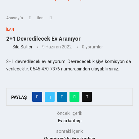
Anasayfa
İlan
İLAN
2+1 Devredilecek Ev Aranıyor
Sıla Satıcı
9 Haziran 2022
0 yorumlar
2+1 devredilecek ev arıyorum. Devredecek kişiye komisyon da
verilecektir. 0545 470 7376 numarasından ulaşabilirsiniz.
PAYLAŞ
önceki içerik
Ev arkadaşı
sonraki içerik
Güngören’de Ev arkadaşı