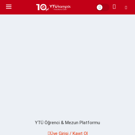
YTÜ Öğrenci & Mezun Platformu
Üye Girişi / Kayıt Ol