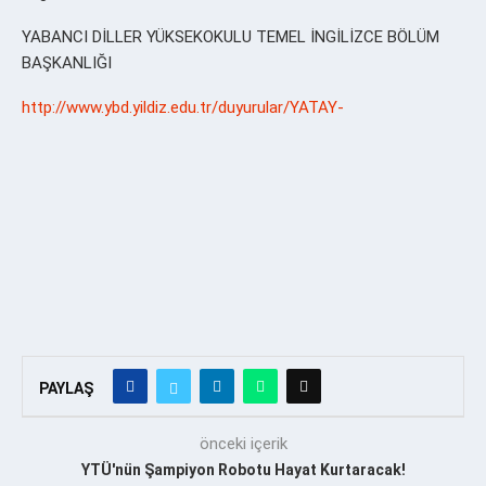
YABANCI DİLLER YÜKSEKOKULU TEMEL İNGİLİZCE BÖLÜM
BAŞKANLIĞI
http://www.ybd.yildiz.edu.tr/duyurular/YATAY-
PAYLAŞ
önceki içerik
YTÜ'nün Şampiyon Robotu Hayat Kurtaracak!