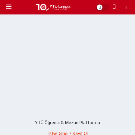
YTÜ Öğrenci & Mezun Platformu
Üye Girişi / Kayıt Ol