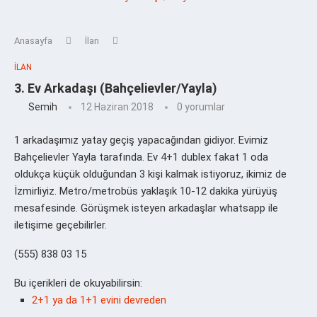
Anasayfa
İlan
İLAN
3. Ev Arkadaşı (Bahçelievler/Yayla)
Semih
12 Haziran 2018
0 yorumlar
1 arkadaşımız yatay geçiş yapacağından gidiyor. Evimiz
Bahçelievler Yayla tarafında. Ev 4+1 dublex fakat 1 oda
oldukça küçük olduğundan 3 kişi kalmak istiyoruz, ikimiz de
İzmirliyiz. Metro/metrobüs yaklaşık 10-12 dakika yürüyüş
mesafesinde. Görüşmek isteyen arkadaşlar whatsapp ile
iletişime geçebilirler.
(555) 838 03 15
Bu içerikleri de okuyabilirsin:
2+1 ya da 1+1 evini devreden