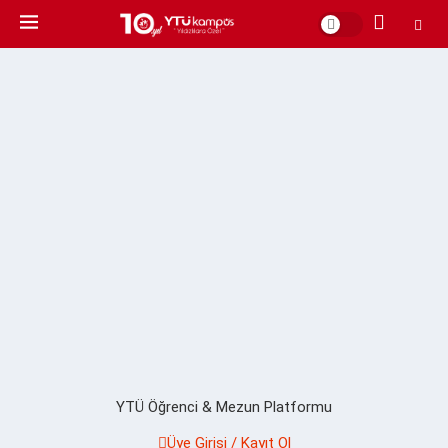
YTÜ Öğrenci & Mezun Platformu
Üye Girişi / Kayıt Ol