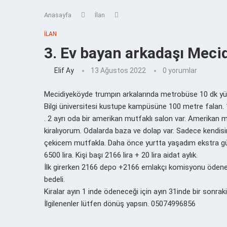
Anasayfa
İlan
İLAN
3. Ev bayan arkadaşı Meci
Elif Ay
13 Ağustos 2022
0 yorumlar
Mecidiyeköyde trumpın arkalarında metrobüse 10 dk y
Bilgi üniversitesi kustupe kampüsüne 100 metre falan. 10-
. 2 ayrı oda bir amerikan mutfaklı salon var. Amerikan
kiralıyorum. Odalarda baza ve dolap var. Sadece kendi
çekicem mutfakla. Daha önce yurtta yaşadım ekstra gü
6500 lira. Kişi başı 2166 lira + 20 lira aidat aylık.
İlk girerken 2166 depo +2166 emlakçı komisyonu ödenec
bedeli.
Kiralar ayın 1 inde ödeneceği için ayın 31inde bir sonraki
İlgilenenler lütfen dönüş yapsın. 05074996856