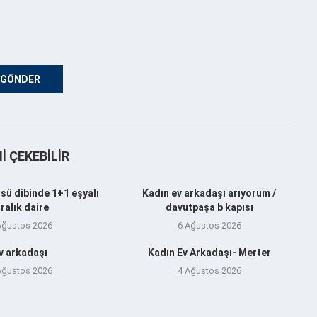
NI ÇEKEBILIR
sü dibinde 1+1 eşyalı
Kadın ev arkadaşı arıyorum /
iralık daire
davutpaşa b kapısı
Ağustos 2026
6 Ağustos 2026
v arkadaşı
Kadın Ev Arkadaşı- Merter
Ağustos 2026
4 Ağustos 2026