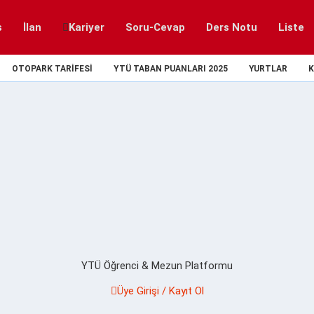
s
İlan
Kariyer
Soru-Cevap
Ders Notu
Liste
OTOPARK TARIFESI
YTÜ TABAN PUANLARI 2025
YURTLAR
K
YTÜ Öğrenci & Mezun Platformu
Üye Girişi / Kayıt Ol