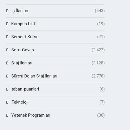
İş İlanları
(443)
Kampüs List
(19)
Serbest Kürsü
(71)
Soru-Cevap
(2.422)
Staj İlanları
(3.128)
Süresi Dolan Staj İlanları
(2.778)
taban-puanlari
(6)
Teknoloji
(7)
Yetenek Programları
(36)