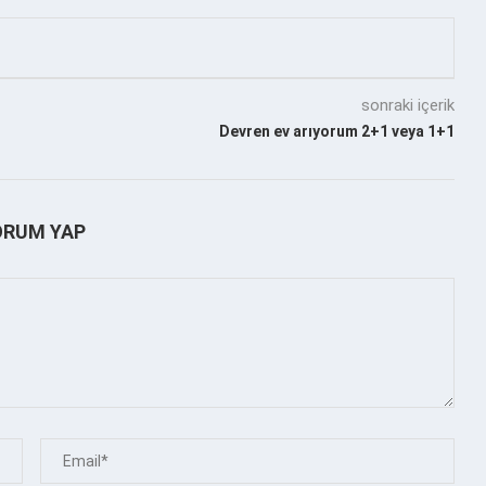
sonraki içerik
Devren ev arıyorum 2+1 veya 1+1
ORUM YAP