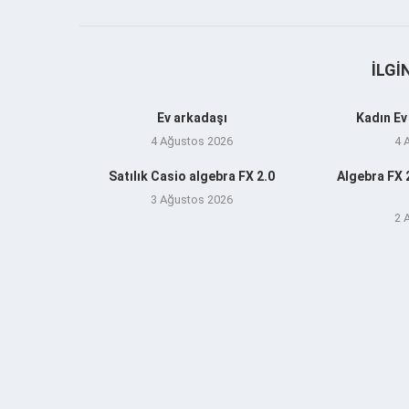
İLGI
Ev arkadaşı
Kadın Ev
4 Ağustos 2026
4 
Satılık Casio algebra FX 2.0
Algebra FX 2
3 Ağustos 2026
2 