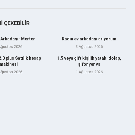
NI ÇEKEBILIR
 Arkadaşı- Merter
Kadın ev arkadaşı arıyorum
Ağustos 2026
3 Ağustos 2026
.0 plus Satılık hesap
1.5 veya çift kişilik yatak, dolap,
makinesi
şifonyer vs
Ağustos 2026
1 Ağustos 2026