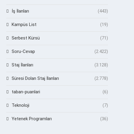
İş İlanları
(443)
Kampüs List
(19)
Serbest Kürsü
(71)
Soru-Cevap
(2.422)
Staj İlanları
(3.128)
Süresi Dolan Staj İlanları
(2.778)
taban-puanlari
(6)
Teknoloji
(7)
Yetenek Programları
(36)