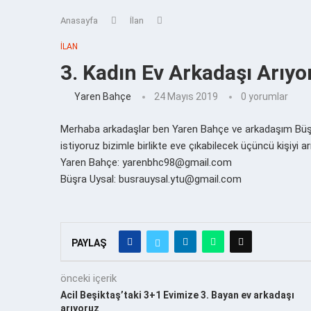
Anasayfa
İlan
İLAN
3. Kadın Ev Arkadaşı Arıyo
Yaren Bahçe
24 Mayıs 2019
0 yorumlar
Merhaba arkadaşlar ben Yaren Bahçe ve arkadaşım Büşra 
istiyoruz bizimle birlikte eve çıkabilecek üçüncü kişiyi 
Yaren Bahçe: yarenbhc98@gmail.com
Büşra Uysal: busrauysal.ytu@gmail.com
PAYLAŞ
önceki içerik
Acil Beşiktaş’taki 3+1 Evimize 3. Bayan ev arkadaşı
arıyoruz