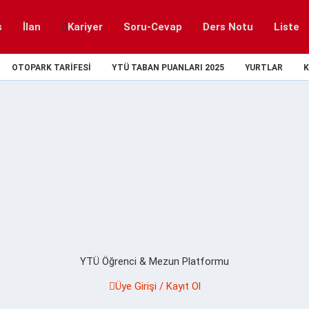
s
İlan
Kariyer
Soru-Cevap
Ders Notu
Liste
OTOPARK TARIFESI
YTÜ TABAN PUANLARI 2025
YURTLAR
K
YTÜ Öğrenci & Mezun Platformu
Üye Girişi / Kayıt Ol