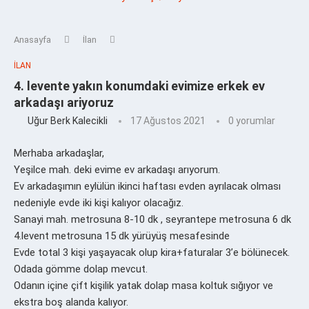
Anasayfa
İlan
İLAN
4. levente yakın konumdaki evimize erkek ev
arkadaşı ariyoruz
Uğur Berk Kalecikli
17 Ağustos 2021
0 yorumlar
Merhaba arkadaşlar,
Yeşilce mah. deki evime ev arkadaşı arıyorum.
Ev arkadaşımın eylülün ikinci haftası evden ayrılacak olması
nedeniyle evde iki kişi kalıyor olacağız.
Sanayi mah. metrosuna 8-10 dk , seyrantepe metrosuna 6 dk
4.levent metrosuna 15 dk yürüyüş mesafesinde
Evde total 3 kişi yaşayacak olup kira+faturalar 3’e bölünecek.
Odada gömme dolap mevcut.
Odanın içine çift kişilik yatak dolap masa koltuk sığıyor ve
ekstra boş alanda kalıyor.