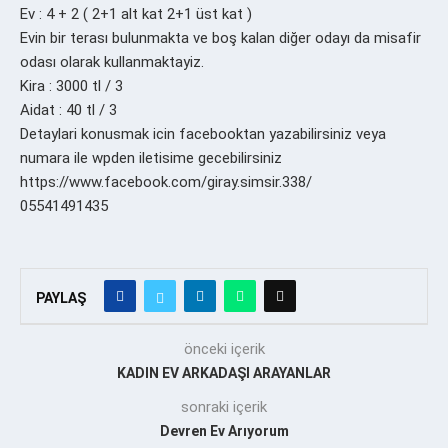
Ev : 4 + 2 ( 2+1 alt kat 2+1 üst kat )
Evin bir terası bulunmakta ve boş kalan diğer odayı da misafir
odası olarak kullanmaktayiz.
Kira : 3000 tl / 3
Aidat : 40 tl / 3
Detaylari konusmak icin facebooktan yazabilirsiniz veya
numara ile wpden iletisime gecebilirsiniz
https://www.facebook.com/giray.simsir.338/
05541491435
PAYLAŞ
önceki içerik
KADIN EV ARKADAŞI ARAYANLAR
sonraki içerik
Devren Ev Arıyorum