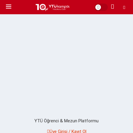
YTÜ Öğrenci & Mezun Platformu
Üye Girişi / Kayıt Ol