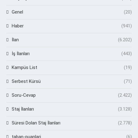
Genel
(20)
Haber
(941)
İlan
(6.202)
İş İlanları
(443)
Kampüs List
(19)
Serbest Kürsü
(71)
Soru-Cevap
(2.422)
Staj İlanları
(3.128)
Süresi Dolan Staj İlanları
(2.778)
taban-puanlari
(6)