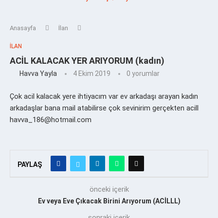
Anasayfa
İlan
İLAN
ACİL KALACAK YER ARIYORUM (kadın)
Havva Yayla
4 Ekim 2019
0 yorumlar
Çok acil kalacak yere ihtiyacım var ev arkadaşı arayan kadın
arkadaşlar bana mail atabilirse çok sevinirim gerçekten acill
havva_186@hotmail.com
PAYLAŞ
önceki içerik
Ev veya Eve Çıkacak Birini Arıyorum (ACİLLL)
sonraki içerik