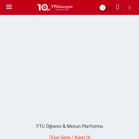
YTÜ Öğrenci & Mezun Platformu
Üye Girişi / Kayıt Ol