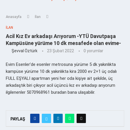
Anasayfa
İlan
İLAN
Acil Kız Ev arkadaşı Arıyorum -YTÜ Davutpaşa
Kampüsüne yürüme 10 dk mesafede olan evime-
Şevval Öztürk
23 Şubat 2022
0 yorumlar
Evim Esenler’de esenler metrosuna yürüme 5 dk yakınlıkta
kampüse yürüme 10 dk yakınlıkta kira 2000 ev 2+1 üç odalı
FULL EŞYALI apartman yeni her oda kişiye ait şekilde, üç
arkadaştık biri çıkıyor acil üçüncü kız ev arkadaşı arıyorum
ilgilenenler 5070968961 buradan bana ulaşabilir.
PAYLAŞ