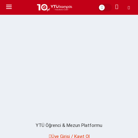
YTÜ Öğrenci & Mezun Platformu
Üye Girişi / Kayıt Ol