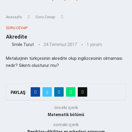
Anasayfa
Soru-Cevap
SORU-CEVAP
Akredite
Smile Turut
24 Temmuz 2017
1 yorum
Metalurjinin türkçesinin akredite olup ingilizcesinin olmaması
nedir? Sıkıntı olusturur mu?
PAYLAŞ
önceki içerik
Matematik bölümü
sonraki içerik
Besiktas-dikilitas ev arkadasi ariyorum