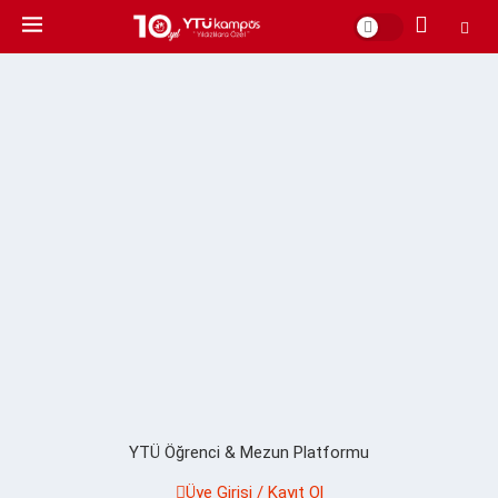
YTÜ Öğrenci & Mezun Platformu
Üye Girişi / Kayıt Ol