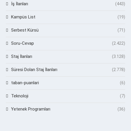
İş İlanları
(443)
Kampüs List
(19)
Serbest Kürsü
(71)
Soru-Cevap
(2.422)
Staj İlanları
(3.128)
Süresi Dolan Staj İlanları
(2.778)
taban-puanlari
(6)
Teknoloji
(7)
Yetenek Programları
(36)