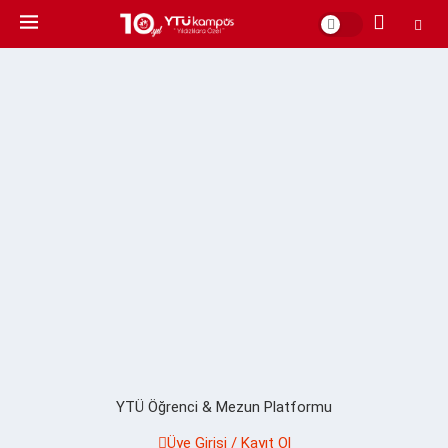
YTÜ Öğrenci & Mezun Platformu
Üye Girişi / Kayıt Ol