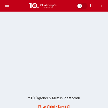
YTÜ Öğrenci & Mezun Platformu
Üye Girişi / Kayıt Ol