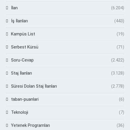
İlan
(6.204)
İş İlanları
(443)
Kampüs List
(19)
Serbest Kürsü
(71)
Soru-Cevap
(2.422)
Staj İlanları
(3.128)
Süresi Dolan Staj İlanları
(2.778)
taban-puanlari
(6)
Teknoloji
(7)
Yetenek Programları
(36)