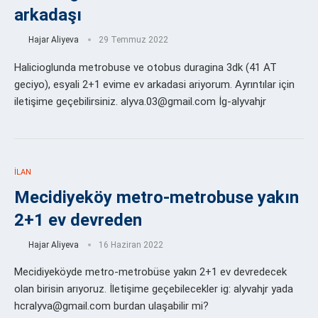
arkadaşı
Hajar Aliyeva
29 Temmuz 2022
Halicioglunda metrobuse ve otobus duragina 3dk (41 AT
geciyo), esyali 2+1 evime ev arkadasi ariyorum. Ayrıntılar için
iletişime geçebilirsiniz. alyva.03@gmail.com İg-alyvahjr
İLAN
Mecidiyeköy metro-metrobuse yakın
2+1 ev devreden
Hajar Aliyeva
16 Haziran 2022
Mecidiyeköyde metro-metrobüse yakın 2+1 ev devredecek
olan birisin arıyoruz. İletişime geçebilecekler ig: alyvahjr yada
hcralyva@gmail.com burdan ulaşabilir mi?