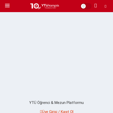
YTÜ Öğrenci & Mezun Platformu
Üye Girişi / Kayıt Ol