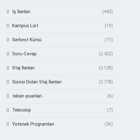
İş İlanları
(443)
Kampüs List
(19)
Serbest Kürsü
(71)
Soru-Cevap
(2.422)
Staj İlanları
(3.128)
Süresi Dolan Staj İlanları
(2.778)
taban-puanlari
(6)
Teknoloji
(7)
Yetenek Programları
(36)