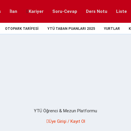
s
İlan
Kariyer
Soru-Cevap
Ders Notu
Liste
OTOPARK TARIFESI
YTÜ TABAN PUANLARI 2025
YURTLAR
K
YTÜ Öğrenci & Mezun Platformu
Üye Girişi / Kayıt Ol