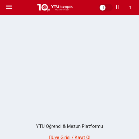
YTÜ Öğrenci & Mezun Platformu
Üye Girişi / Kayıt Ol