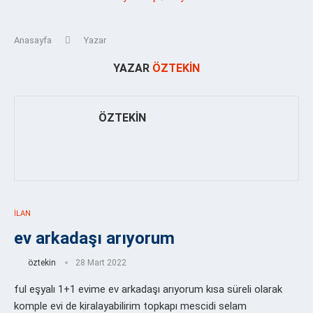
Anasayfa
Yazar
YAZAR
ÖZTEKIN
ÖZTEKIN
İLAN
ev arkadaşı arıyorum
öztekin
28 Mart 2022
ful eşyalı 1+1 evime ev arkadaşı arıyorum kısa süreli olarak
komple evi de kiralayabilirim topkapı mescidi selam