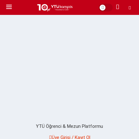
YTÜ Öğrenci & Mezun Platformu
Üye Girişi / Kayıt Ol