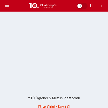
YTÜ Öğrenci & Mezun Platformu
Üye Girişi / Kayıt Ol