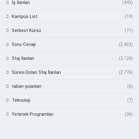
İş İlanları
(443)
Kampüs List
(19)
Serbest Kürsü
(71)
Soru-Cevap
(2.422)
Staj İlanları
(3.128)
Süresi Dolan Staj İlanları
(2.778)
taban-puanlari
(6)
Teknoloji
(7)
Yetenek Programları
(36)