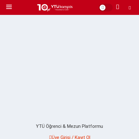
YTÜ Öğrenci & Mezun Platformu
Üye Girişi / Kayıt Ol