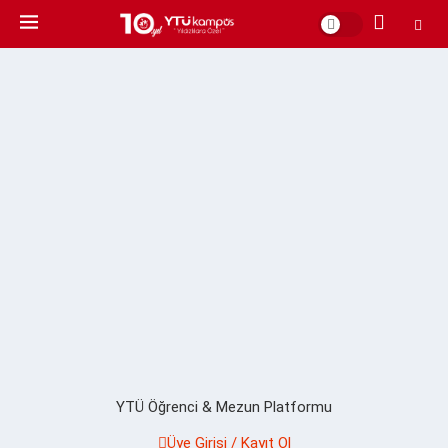
YTÜ Öğrenci & Mezun Platformu
Üye Girişi / Kayıt Ol