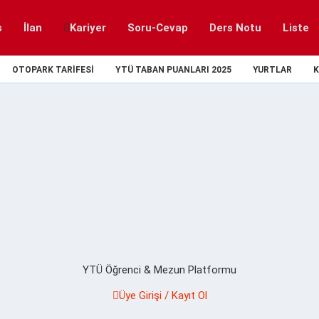
s
İlan
Kariyer
Soru-Cevap
Ders Notu
Liste
OTOPARK TARIFESI
YTÜ TABAN PUANLARI 2025
YURTLAR
K
YTÜ Öğrenci & Mezun Platformu
Üye Girişi / Kayıt Ol