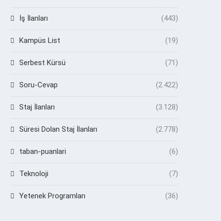
İş İlanları
(443)
Kampüs List
(19)
Serbest Kürsü
(71)
Soru-Cevap
(2.422)
Staj İlanları
(3.128)
Süresi Dolan Staj İlanları
(2.778)
taban-puanlari
(6)
Teknoloji
(7)
Yetenek Programları
(36)